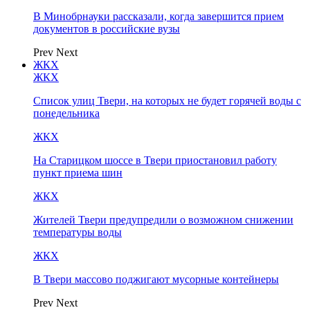
В Минобрнауки рассказали, когда завершится прием
документов в российские вузы
Prev
Next
ЖКХ
ЖКХ
Список улиц Твери, на которых не будет горячей воды с
понедельника
ЖКХ
На Старицком шоссе в Твери приостановил работу
пункт приема шин
ЖКХ
Жителей Твери предупредили о возможном снижении
температуры воды
ЖКХ
В Твери массово поджигают мусорные контейнеры
Prev
Next