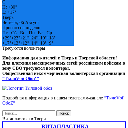
C
H:
+
30°
L:
+
17°
Тверь
Четверг, 06 Август
Прогноз на неделю
Пт
Сб
Вс
Пн
Вт
Ср
+
29°
+
23°
+
21°
+
24°
+
19°
+
18°
+
17°
+
13°
+
12°
+
14°
+
13°
+
9°
Требуются волонтеры
Информация для жителей г. Тверь и Тверской области!
Для плетения маскировочных сетей российским войскам в
зону СВО требуются волонтеры.
Общественная некоммерческая волонтерская организация
“ТылоVой ОбоZ”
Подробная информация в нашем телеграмм-канале
“ТылоVой
ОбоZ”
Витапластика в Твери
ВИТАПЛАСТИКА