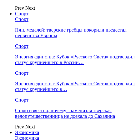
Prev
Next
Спорт
Спорт
Пять медалей: тверские гребцы покорили пьедестал
первенства Европы
Спорт
Энергия единства: Кубок «Русского Света» подтвердил
статус крупнейшего в России…
Спорт
Энергия единства: Кубок «Русского Света» подтвердил
статус крупнейшего в…
Спорт
Стало известно, почему знаменитая тверская
велопутешественница не доехала до Сахалина
Prev
Next
Экономика
Экономика