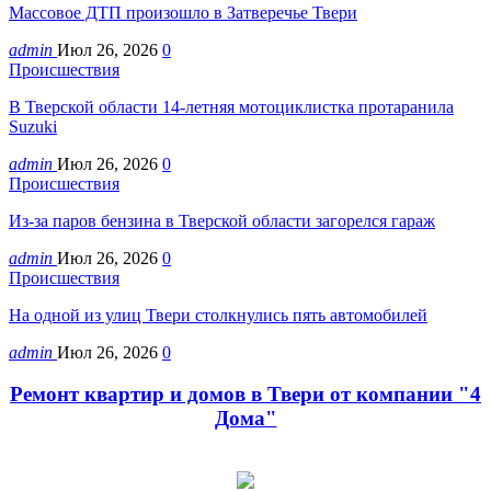
Массовое ДТП произошло в Затверечье Твери
admin
Июл 26, 2026
0
Происшествия
В Тверской области 14-летняя мотоциклистка протаранила
Suzuki
admin
Июл 26, 2026
0
Происшествия
Из-за паров бензина в Тверской области загорелся гараж
admin
Июл 26, 2026
0
Происшествия
На одной из улиц Твери столкнулись пять автомобилей
admin
Июл 26, 2026
0
Ремонт квартир и домов в Твери от компании "4
Дома"