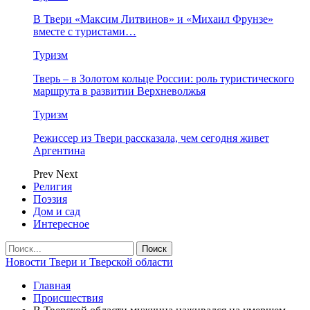
В Твери «Максим Литвинов» и «Михаил Фрунзе»
вместе с туристами…
Туризм
Тверь – в Золотом кольце России: роль туристического
маршрута в развитии Верхневолжья
Туризм
Режиссер из Твери рассказала, чем сегодня живет
Аргентина
Prev
Next
Религия
Поэзия
Дом и сад
Интересное
Новости Твери и Тверской области
Главная
Происшествия