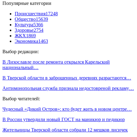
Популярные категории
Происшествия
17248
Общество
15639
Культура
5366
Здоровье
2754
ЖКХ
1869
Экономика
1463
Выбор редакции:
В Лихославле после ремонта открылся Карельский
национальный…
В Тверской области в заброшенных деревнях разрастаются…
Антимонопольная служба признала недостовреной рекламу…
Выбор читателей:
Чудесный «Дикий Остров»: кто будет жить в новом центре…
В России утвердили новый ГОСТ на маникюр и педикюр
Жительницы Тверской области собрали 12 мешков лисичек