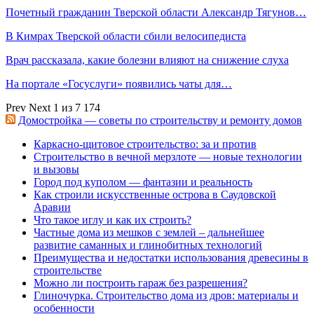
Почетный гражданин Тверской области Александр Тягунов…
В Кимрах Тверской области сбили велосипедиста
Врач рассказала, какие болезни влияют на снижение слуха
На портале «Госуслуги» появились чаты для…
Prev
Next
1 из 7 174
Домостройка — советы по строительству и ремонту домов
Каркасно-щитовое строительство: за и против
Строительство в вечной мерзлоте — новые технологии
и вызовы
Город под куполом — фантазии и реальность
Как строили искусственные острова в Саудовской
Аравии
Что такое иглу и как их строить?
Частные дома из мешков с землей – дальнейшее
развитие саманных и глинобитных технологий
Преимущества и недостатки использования древесины в
строительстве
Можно ли построить гараж без разрешения?
Глиночурка. Строительство дома из дров: материалы и
особенности