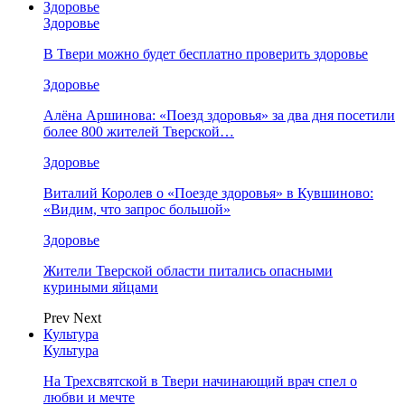
Здоровье
Здоровье
В Твери можно будет бесплатно проверить здоровье
Здоровье
Алёна Аршинова: «Поезд здоровья» за два дня посетили
более 800 жителей Тверской…
Здоровье
Виталий Королев о «Поезде здоровья» в Кувшиново:
«Видим, что запрос большой»
Здоровье
Жители Тверской области питались опасными
куриными яйцами
Prev
Next
Культура
Культура
На Трехсвятской в Твери начинающий врач спел о
любви и мечте