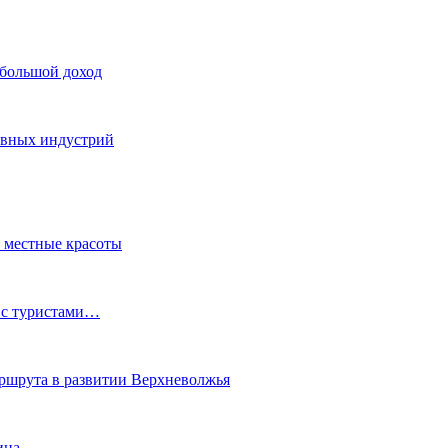
 большой доход
тивных индустрий
ь местные красоты
 с туристами…
маршрута в развитии Верхневолжья
ина