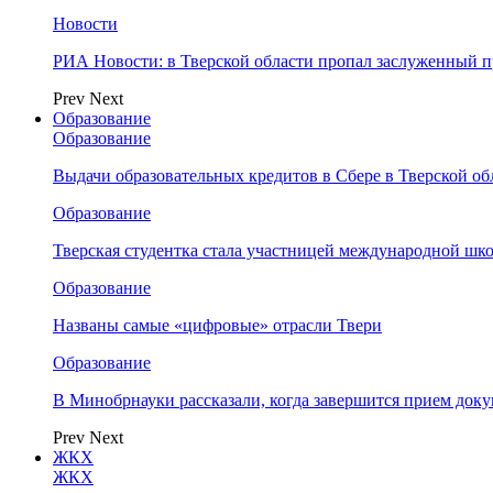
Новости
РИА Новости: в Тверской области пропал заслуженный 
Prev
Next
Образование
Образование
Выдачи образовательных кредитов в Сбере в Тверской обл
Образование
Тверская студентка стала участницей международной шк
Образование
Названы самые «цифровые» отрасли Твери
Образование
В Минобрнауки рассказали, когда завершится прием доку
Prev
Next
ЖКХ
ЖКХ