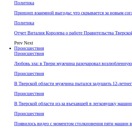
Политика
Принцип взаимной выгоды: что скрывается за новым со
Политика
Отчет Виталия Королева о работе Правительства Тверск
Prev
Next
Происшествия
Происшествия
Любовь зла: в Твери мужчина разочаровал возлюбленную
Происшествия
В Тверской области мужчина пытался задушить 12-летне
Происшествия
В Тверской области из-за въехавшей в легковушку машин
Происшествия
Появилось видео с моментом столкновения пяти машин в