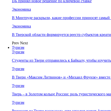
ЦБ принял новое решение по ключевой ставке
Экономика
В Минтруде раскрыли, какие профессии приносят самый
Экономика
В Тверской области формируется реестр субъектов креа
Prev
Next
Туризм
Туризм
Студенты из Твери отправились к Байкалу, чтобы изучит
Туризм
В Твери «Максим Литвинов» и «Михаил Фрунзе» вместе
Туризм
Тверь – в Золотом кольце России: роль туристического 
Туризм
Режиссер из Твери рассказала, чем сегодня живет Аргент