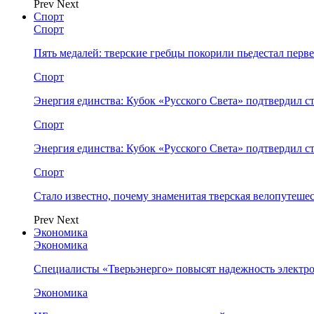
Prev
Next
Спорт
Спорт
Пять медалей: тверские гребцы покорили пьедестал перв
Спорт
Энергия единства: Кубок «Русского Света» подтвердил 
Спорт
Энергия единства: Кубок «Русского Света» подтвердил 
Спорт
Стало известно, почему знаменитая тверская велопутеше
Prev
Next
Экономика
Экономика
Специалисты «Тверьэнерго» повысят надежность электр
Экономика