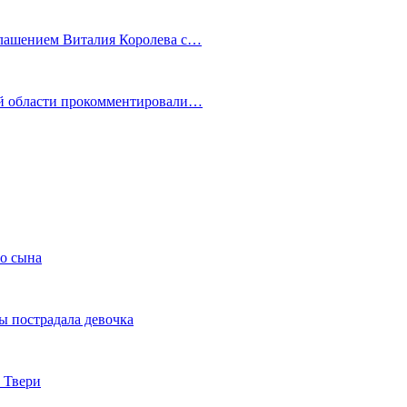
глашением Виталия Королева с…
ой области прокомментировали…
го сына
ы пострадала девочка
 Твери