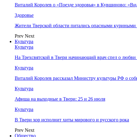
Виталий Королев о «Поезде здоровья» в Кувшиново: «Ви
Здоровье
Жители Тверской области питались опасными куриными
Prev
Next
Культура
Культура
На Трехсвятской в Твери начинающий врач спел о любви 
Культура
Виталий Королев рассказал Министру культуры РФ о соб
Культура
Афиша на выходные в Твери: 25 и 26 июля
Культура
В Твери хор исполнит хиты мирового и русского рока
Prev
Next
Общество