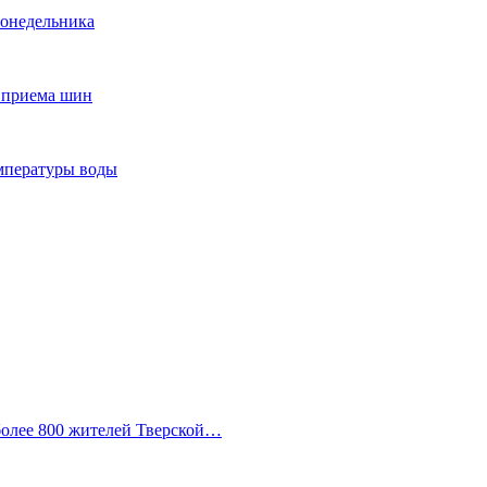
понедельника
т приема шин
мпературы воды
 более 800 жителей Тверской…