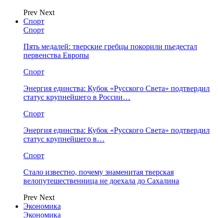
Prev
Next
Спорт
Спорт
Пять медалей: тверские гребцы покорили пьедестал
первенства Европы
Спорт
Энергия единства: Кубок «Русского Света» подтвердил
статус крупнейшего в России…
Спорт
Энергия единства: Кубок «Русского Света» подтвердил
статус крупнейшего в…
Спорт
Стало известно, почему знаменитая тверская
велопутешественница не доехала до Сахалина
Prev
Next
Экономика
Экономика