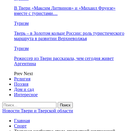
В Твери «Максим Литвинов» и «Михаил Фрунзе»
вместе с туристами…
Туризм
Тверь – в Золотом кольце России: роль туристического
маршрута в развитии Верхневолжья
Туризм
Режиссер из Твери рассказала, чем сегодня живет
Аргентина
Prev
Next
Религия
Поэзия
Дом и сад
Интересное
Новости Твери и Тверской области
Главная
Спорт