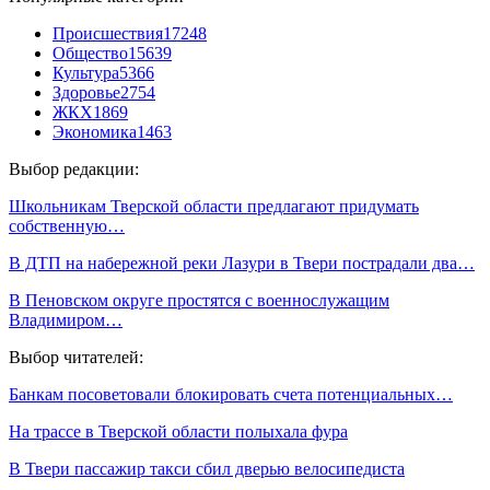
Происшествия
17248
Общество
15639
Культура
5366
Здоровье
2754
ЖКХ
1869
Экономика
1463
Выбор редакции:
Школьникам Тверской области предлагают придумать
собственную…
В ДТП на набережной реки Лазури в Твери пострадали два…
В Пеновском округе простятся с военнослужащим
Владимиром…
Выбор читателей:
Банкам посоветовали блокировать счета потенциальных…
На трассе в Тверской области полыхала фура
В Твери пассажир такси сбил дверью велосипедиста