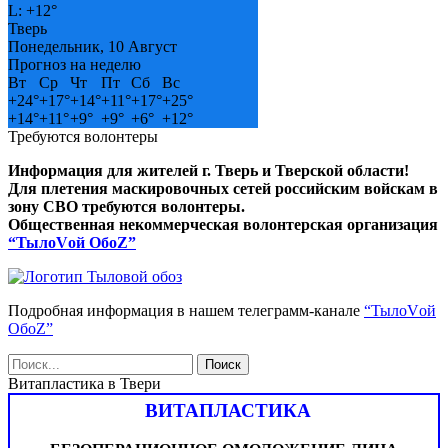
L:
+
12°
Тверь
Понедельник, 10 Август
Прогноз на неделю
Вт
Ср
Чт
Пт
Сб
Вс
+
24°
+
17°
+
14°
+
11°
+
17°
+
25°
+
14°
+
11°
+
9°
+
9°
+
6°
+
12°
Требуются волонтеры
Информация для жителей г. Тверь и Тверской области!
Для плетения маскировочных сетей российским войскам в
зону СВО требуются волонтеры.
Общественная некоммерческая волонтерская организация
“ТылоVой ОбоZ”
Подробная информация в нашем телеграмм-канале
“ТылоVой
ОбоZ”
Витапластика в Твери
ВИТАПЛАСТИКА