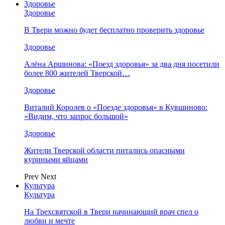
Здоровье
Здоровье
В Твери можно будет бесплатно проверить здоровье
Здоровье
Алёна Аршинова: «Поезд здоровья» за два дня посетили
более 800 жителей Тверской…
Здоровье
Виталий Королев о «Поезде здоровья» в Кувшиново:
«Видим, что запрос большой»
Здоровье
Жители Тверской области питались опасными
куриными яйцами
Prev
Next
Культура
Культура
На Трехсвятской в Твери начинающий врач спел о
любви и мечте