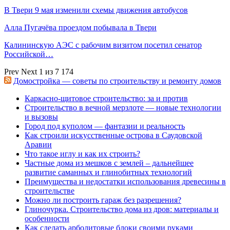
В Твери 9 мая изменили схемы движения автобусов
Алла Пугачёва проездом побывала в Твери
Калининскую АЭС с рабочим визитом посетил сенатор
Российской…
Prev
Next
1 из 7 174
Домостройка — советы по строительству и ремонту домов
Каркасно-щитовое строительство: за и против
Строительство в вечной мерзлоте — новые технологии
и вызовы
Город под куполом — фантазии и реальность
Как строили искусственные острова в Саудовской
Аравии
Что такое иглу и как их строить?
Частные дома из мешков с землей – дальнейшее
развитие саманных и глинобитных технологий
Преимущества и недостатки использования древесины в
строительстве
Можно ли построить гараж без разрешения?
Глиночурка. Строительство дома из дров: материалы и
особенности
Как сделать арболитовые блоки своими руками