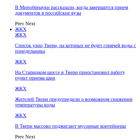
В Минобрнауки рассказали, когда завершится прием
документов в российские вузы
Prev
Next
ЖКХ
ЖКХ
Список улиц Твери, на которых не будет горячей воды с
понедельника
ЖКХ
На Старицком шоссе в Твери приостановил работу
пункт приема шин
ЖКХ
Жителей Твери предупредили о возможном снижении
температуры воды
ЖКХ
В Твери массово поджигают мусорные контейнеры
Prev
Next