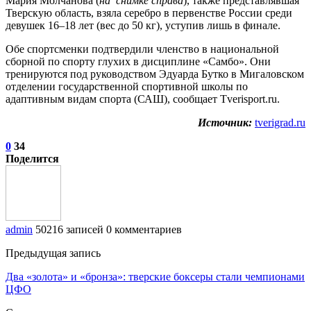
Мария Молчанова (
на снимке справа
), также представлявшая
Тверскую область, взяла серебро в первенстве России среди
девушек 16–18 лет (вес до 50 кг), уступив лишь в финале.
Обе спортсменки подтвердили членство в национальной
сборной по спорту глухих в дисциплине «Самбо». Они
тренируются под руководством Эдуарда Бутко в Мигаловском
отделении государственной спортивной школы по
адаптивным видам спорта (САШ), сообщает Tverisport.ru.
Источник:
tverigrad.ru
0
34
Поделится
admin
50216 записей
0 комментариев
Предыдущая запись
Два «золота» и «бронза»: тверские боксеры стали чемпионами
ЦФО