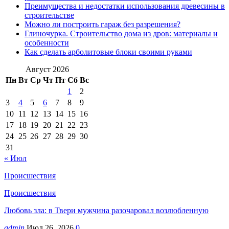
Преимущества и недостатки использования древесины в
строительстве
Можно ли построить гараж без разрешения?
Глиночурка. Строительство дома из дров: материалы и
особенности
Как сделать арболитовые блоки своими руками
Август 2026
Пн
Вт
Ср
Чт
Пт
Сб
Вс
1
2
3
4
5
6
7
8
9
10
11
12
13
14
15
16
17
18
19
20
21
22
23
24
25
26
27
28
29
30
31
« Июл
Происшествия
Происшествия
Любовь зла: в Твери мужчина разочаровал возлюбленную
admin
Июл 26, 2026
0