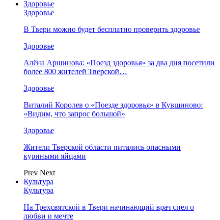
Здоровье
Здоровье
В Твери можно будет бесплатно проверить здоровье
Здоровье
Алёна Аршинова: «Поезд здоровья» за два дня посетили
более 800 жителей Тверской…
Здоровье
Виталий Королев о «Поезде здоровья» в Кувшиново:
«Видим, что запрос большой»
Здоровье
Жители Тверской области питались опасными
куриными яйцами
Prev
Next
Культура
Культура
На Трехсвятской в Твери начинающий врач спел о
любви и мечте