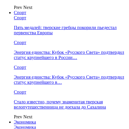
Prev
Next
Спорт
Спорт
Пять медалей: тверские гребцы покорили пьедестал
первенства Европы
Спорт
Энергия единства: Кубок «Русского Света» подтвердил
статус крупнейшего в России…
Спорт
Энергия единства: Кубок «Русского Света» подтвердил
статус крупнейшего в…
Спорт
Стало известно, почему знаменитая тверская
велопутешественница не доехала до Сахалина
Prev
Next
Экономика
Экономика