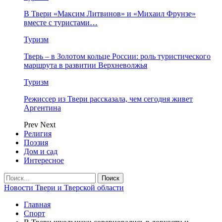
В Твери «Максим Литвинов» и «Михаил Фрунзе»
вместе с туристами…
Туризм
Тверь – в Золотом кольце России: роль туристического
маршрута в развитии Верхневолжья
Туризм
Режиссер из Твери рассказала, чем сегодня живет
Аргентина
Prev
Next
Религия
Поэзия
Дом и сад
Интересное
Новости Твери и Тверской области
Главная
Спорт