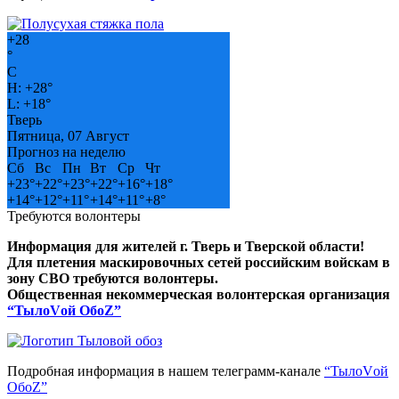
+
28
°
C
H:
+
28°
L:
+
18°
Тверь
Пятница, 07 Август
Прогноз на неделю
Сб
Вс
Пн
Вт
Ср
Чт
+
23°
+
22°
+
23°
+
22°
+
16°
+
18°
+
14°
+
12°
+
11°
+
14°
+
11°
+
8°
Требуются волонтеры
Информация для жителей г. Тверь и Тверской области!
Для плетения маскировочных сетей российским войскам в
зону СВО требуются волонтеры.
Общественная некоммерческая волонтерская организация
“ТылоVой ОбоZ”
Подробная информация в нашем телеграмм-канале
“ТылоVой
ОбоZ”