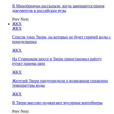
В Минобрнауки рассказали, когда завершится прием
документов в российские вузы
Prev
Next
ЖКХ
ЖКХ
Список улиц Твери, на которых не будет горячей воды с
понедельника
ЖКХ
На Старицком шоссе в Твери приостановил работу
пункт приема шин
ЖКХ
Жителей Твери предупредили о возможном снижении
температуры воды
ЖКХ
В Твери массово поджигают мусорные контейнеры
Prev
Next