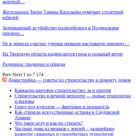
жертвой…
Жительница Твери Тамара Васильева отмечает столетний
юбилей
Задержанный за убийство полицейского в Подмосковье
признал…
Не в деньгах счастье: ученые назвали настоящую причину…
На Тверскую область надвигаются гроза и сильный ветер
Радоница: традиции и обряды
Prev
Next
1 из 7 174
Домостройка — советы по строительству и ремонту домов
Каркасно-щитовое строительство: за и против
Строительство в вечной мерзлоте — новые технологии
и вызовы
Город под куполом — фантазии и реальность
Как строили искусственные острова в Саудовской
Аравии
Что такое иглу и как их строить?
Частные дома из мешков с землей – дальнейшее
развитие саманных и глинобитных технологий