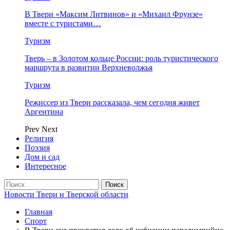
В Твери «Максим Литвинов» и «Михаил Фрунзе»
вместе с туристами…
Туризм
Тверь – в Золотом кольце России: роль туристического
маршрута в развитии Верхневолжья
Туризм
Режиссер из Твери рассказала, чем сегодня живет
Аргентина
Prev
Next
Религия
Поэзия
Дом и сад
Интересное
Новости Твери и Тверской области
Главная
Спорт