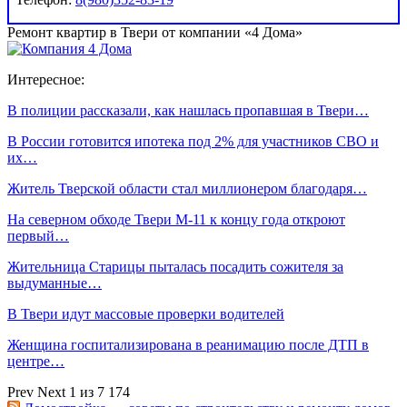
Ремонт квартир в Твери от компании «4 Дома»
Интересное:
В полиции рассказали, как нашлась пропавшая в Твери…
В России готовится ипотека под 2% для участников СВО и
их…
Житель Тверской области стал миллионером благодаря…
На северном обходе Твери М-11 к концу года откроют
первый…
Жительница Старицы пыталась посадить сожителя за
выдуманные…
В Твери идут массовые проверки водителей
Женщина госпитализирована в реанимацию после ДТП в
центре…
Prev
Next
1 из 7 174