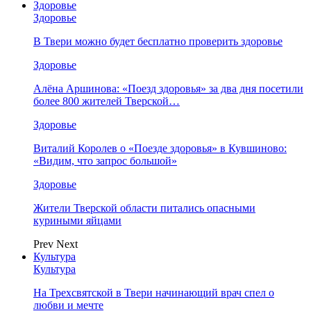
Здоровье
Здоровье
В Твери можно будет бесплатно проверить здоровье
Здоровье
Алёна Аршинова: «Поезд здоровья» за два дня посетили
более 800 жителей Тверской…
Здоровье
Виталий Королев о «Поезде здоровья» в Кувшиново:
«Видим, что запрос большой»
Здоровье
Жители Тверской области питались опасными
куриными яйцами
Prev
Next
Культура
Культура
На Трехсвятской в Твери начинающий врач спел о
любви и мечте