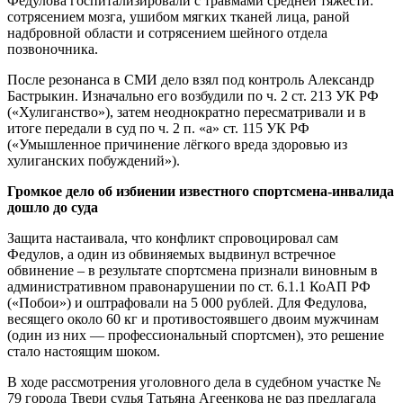
Федулова госпитализировали с травмами средней тяжести:
сотрясением мозга, ушибом мягких тканей лица, раной
надбровной области и сотрясением шейного отдела
позвоночника.
После резонанса в СМИ дело взял под контроль Александр
Бастрыкин. Изначально его возбудили по ч. 2 ст. 213 УК РФ
(«Хулиганство»), затем неоднократно пересматривали и в
итоге передали в суд по ч. 2 п. «а» ст. 115 УК РФ
(«Умышленное причинение лёгкого вреда здоровью из
хулиганских побуждений»).
Громкое дело об избиении известного спортсмена-инвалида
дошло до суда
Защита настаивала, что конфликт спровоцировал сам
Федулов, а один из обвиняемых выдвинул встречное
обвинение – в результате спортсмена признали виновным в
административном правонарушении по ст. 6.1.1 КоАП РФ
(«Побои») и оштрафовали на 5 000 рублей. Для Федулова,
весящего около 60 кг и противостоявшего двоим мужчинам
(один из них — профессиональный спортсмен), это решение
стало настоящим шоком.
В ходе рассмотрения уголовного дела в судебном участке №
79 города Твери судья Татьяна Агеенкова не раз предлагала