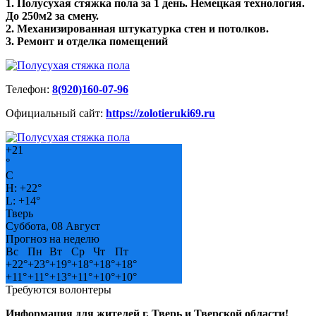
1. Полусухая стяжка пола за 1 день. Немецкая технология.
До 250м2 за смену.
2. Механизированная штукатурка стен и потолков.
3. Ремонт и отделка помещений
Телефон:
8(920)160-07-96
Официальный сайт:
https://zolotieruki69.ru
+
21
°
C
H:
+
22°
L:
+
14°
Тверь
Суббота, 08 Август
Прогноз на неделю
Вс
Пн
Вт
Ср
Чт
Пт
+
22°
+
23°
+
19°
+
18°
+
18°
+
18°
+
11°
+
11°
+
13°
+
11°
+
10°
+
10°
Требуются волонтеры
Информация для жителей г. Тверь и Тверской области!