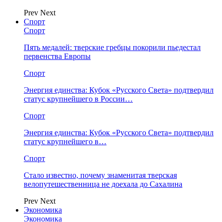
Prev
Next
Спорт
Спорт
Пять медалей: тверские гребцы покорили пьедестал
первенства Европы
Спорт
Энергия единства: Кубок «Русского Света» подтвердил
статус крупнейшего в России…
Спорт
Энергия единства: Кубок «Русского Света» подтвердил
статус крупнейшего в…
Спорт
Стало известно, почему знаменитая тверская
велопутешественница не доехала до Сахалина
Prev
Next
Экономика
Экономика