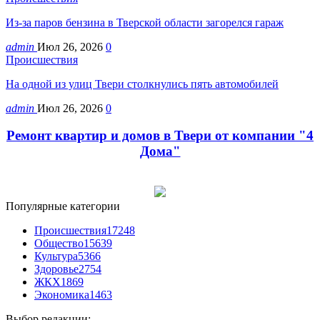
Из-за паров бензина в Тверской области загорелся гараж
admin
Июл 26, 2026
0
Происшествия
На одной из улиц Твери столкнулись пять автомобилей
admin
Июл 26, 2026
0
Ремонт квартир и домов в Твери от компании "4
Дома"
Популярные категории
Происшествия
17248
Общество
15639
Культура
5366
Здоровье
2754
ЖКХ
1869
Экономика
1463
Выбор редакции: