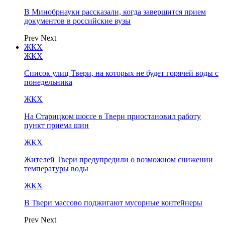
В Минобрнауки рассказали, когда завершится прием
документов в российские вузы
Prev
Next
ЖКХ
ЖКХ
Список улиц Твери, на которых не будет горячей воды с
понедельника
ЖКХ
На Старицком шоссе в Твери приостановил работу
пункт приема шин
ЖКХ
Жителей Твери предупредили о возможном снижении
температуры воды
ЖКХ
В Твери массово поджигают мусорные контейнеры
Prev
Next