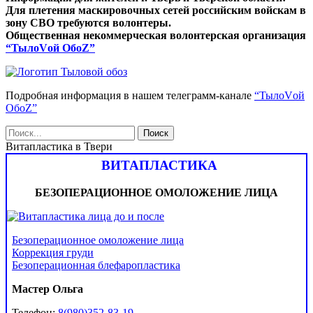
Для плетения маскировочных сетей российским войскам в
зону СВО требуются волонтеры.
Общественная некоммерческая волонтерская организация
“ТылоVой ОбоZ”
Подробная информация в нашем телеграмм-канале
“ТылоVой
ОбоZ”
Витапластика в Твери
ВИТАПЛАСТИКА
БЕЗОПЕРАЦИОННОЕ ОМОЛОЖЕНИЕ ЛИЦА
Безоперационное омоложение лица
Коррекция груди
Безоперационная блефаропластика
Мастер Ольга
Телефон:
8(980)352-83-19