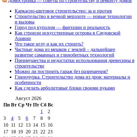
Домостройка — советы по строительству и ремонту домов
Каркасно-щитовое строительство: за и против
Строительство в вечной мерзлоте — новые технологии
и вызовы
Город под куполом — фантазии и реальность
Как строили искусственные острова в Саудовской
Аравии
Что такое иглу и как их строить?
Частные дома из мешков с землей – дальнейшее
развитие саманных и глинобитных технологий
Преимущества и недостатки использования древесины в
строительстве
Можно ли построить гараж без разрешения?
Глиночурка. Строительство дома из дров: материалы и
особенности
Как сделать арболитовые блоки своими руками
Август 2026
Пн
Вт
Ср
Чт
Пт
Сб
Вс
1
2
3
4
5
6
7
8
9
10
11
12
13
14
15
16
17
18
19
20
21
22
23