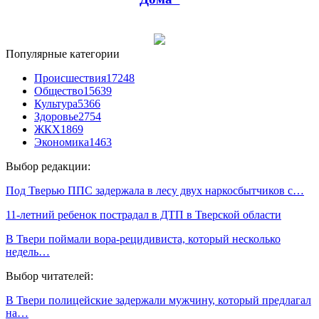
Популярные категории
Происшествия
17248
Общество
15639
Культура
5366
Здоровье
2754
ЖКХ
1869
Экономика
1463
Выбор редакции:
Под Тверью ППС задержала в лесу двух наркосбытчиков с…
11-летний ребенок пострадал в ДТП в Тверской области
В Твери поймали вора-рецидивиста, который несколько
недель…
Выбор читателей:
В Твери полицейские задержали мужчину, который предлагал
на…