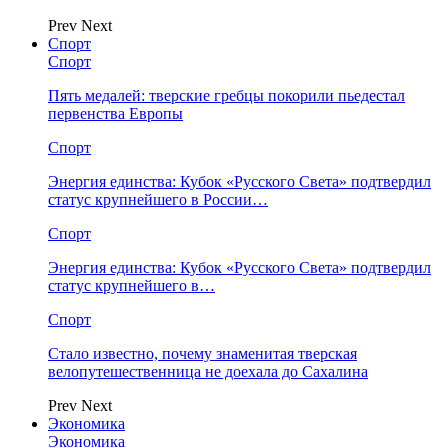
Prev
Next
Спорт
Спорт
Пять медалей: тверские гребцы покорили пьедестал
первенства Европы
Спорт
Энергия единства: Кубок «Русского Света» подтвердил
статус крупнейшего в России…
Спорт
Энергия единства: Кубок «Русского Света» подтвердил
статус крупнейшего в…
Спорт
Стало известно, почему знаменитая тверская
велопутешественница не доехала до Сахалина
Prev
Next
Экономика
Экономика