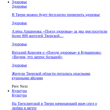
Здоровье
Здоровье
В Твери можно будет бесплатно проверить здоровье
Здоровье
Алёна Аршинова: «Поезд здоровья» за два дня посетили
более 800 жителей Тверской…
Здоровье
Виталий Королев о «Поезде здоровья» в Кувшиново:
«Видим, что запрос большой»
Здоровье
Жители Тверской области питались опасными
куриными яйцами
Prev
Next
Культура
Культура
На Трехсвятской в Твери начинающий врач спел о
любви и мечте