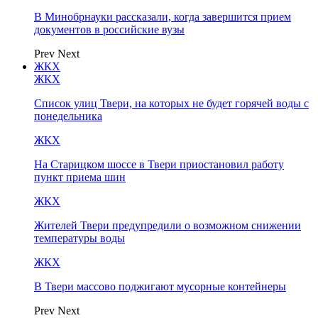
В Минобрнауки рассказали, когда завершится прием
документов в российские вузы
Prev
Next
ЖКХ
ЖКХ
Список улиц Твери, на которых не будет горячей воды с
понедельника
ЖКХ
На Старицком шоссе в Твери приостановил работу
пункт приема шин
ЖКХ
Жителей Твери предупредили о возможном снижении
температуры воды
ЖКХ
В Твери массово поджигают мусорные контейнеры
Prev
Next