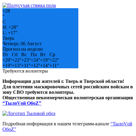
+
28
°
C
H:
+
28°
L:
+
17°
Тверь
Четверг, 06 Август
Прогноз на неделю
Пт
Сб
Вс
Пн
Вт
Ср
+
29°
+
22°
+
23°
+
24°
+
19°
+
22°
+
19°
+
13°
+
11°
+
12°
+
14°
+
11°
Требуются волонтеры
Информация для жителей г. Тверь и Тверской области!
Для плетения маскировочных сетей российским войскам в
зону СВО требуются волонтеры.
Общественная некоммерческая волонтерская организация
“ТылоVой ОбоZ”
Подробная информация в нашем телеграмм-канале
“ТылоVой
ОбоZ”