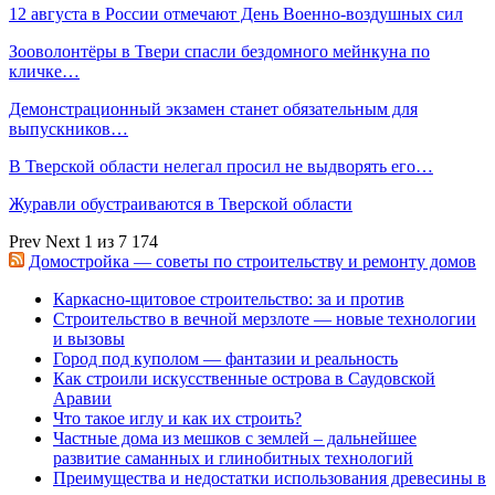
12 августа в России отмечают День Военно-воздушных сил
Зооволонтёры в Твери спасли бездомного мейнкуна по
кличке…
Демонстрационный экзамен станет обязательным для
выпускников…
В Тверской области нелегал просил не выдворять его…
Журавли обустраиваются в Тверской области
Prev
Next
1 из 7 174
Домостройка — советы по строительству и ремонту домов
Каркасно-щитовое строительство: за и против
Строительство в вечной мерзлоте — новые технологии
и вызовы
Город под куполом — фантазии и реальность
Как строили искусственные острова в Саудовской
Аравии
Что такое иглу и как их строить?
Частные дома из мешков с землей – дальнейшее
развитие саманных и глинобитных технологий
Преимущества и недостатки использования древесины в