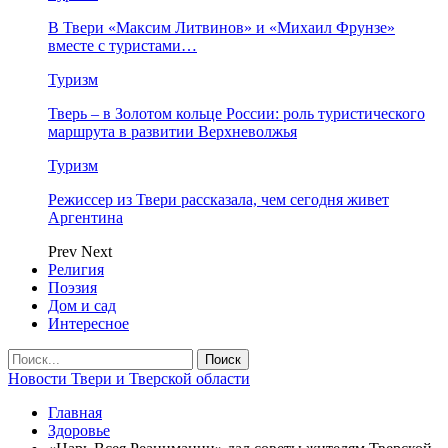
В Твери «Максим Литвинов» и «Михаил Фрунзе»
вместе с туристами…
Туризм
Тверь – в Золотом кольце России: роль туристического
маршрута в развитии Верхневолжья
Туризм
Режиссер из Твери рассказала, чем сегодня живет
Аргентина
Prev
Next
Религия
Поэзия
Дом и сад
Интересное
Новости Твери и Тверской области
Главная
Здоровье