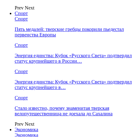
Prev
Next
Спорт
Спорт
Пять медалей: тверские гребцы покорили пьедестал
первенства Европы
Спорт
Энергия единства: Кубок «Русского Света» подтвердил
статус крупнейшего в России…
Спорт
Энергия единства: Кубок «Русского Света» подтвердил
статус крупнейшего в…
Спорт
Стало известно, почему знаменитая тверская
велопутешественница не доехала до Сахалина
Prev
Next
Экономика
Экономика