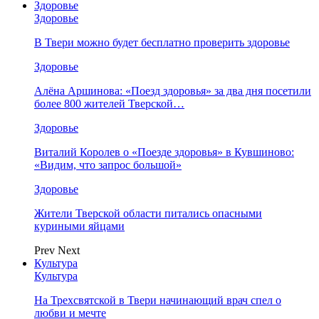
Здоровье
Здоровье
В Твери можно будет бесплатно проверить здоровье
Здоровье
Алёна Аршинова: «Поезд здоровья» за два дня посетили
более 800 жителей Тверской…
Здоровье
Виталий Королев о «Поезде здоровья» в Кувшиново:
«Видим, что запрос большой»
Здоровье
Жители Тверской области питались опасными
куриными яйцами
Prev
Next
Культура
Культура
На Трехсвятской в Твери начинающий врач спел о
любви и мечте