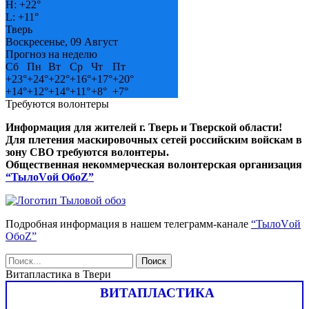
H:
+
22°
L:
+
11°
Тверь
Воскресенье, 09 Август
Прогноз на неделю
Сб
Пн
Вт
Ср
Чт
Пт
+
23°
+
24°
+
22°
+
16°
+
17°
+
20°
+
14°
+
12°
+
14°
+
11°
+
8°
+
7°
Требуются волонтеры
Информация для жителей г. Тверь и Тверской области!
Для плетения маскировочных сетей российским войскам в
зону СВО требуются волонтеры.
Общественная некоммерческая волонтерская организация
“ТылоVой ОбоZ”
Подробная информация в нашем телеграмм-канале
“ТылоVой
ОбоZ”
Витапластика в Твери
ВИТАПЛАСТИКА