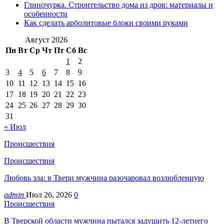
Глиночурка. Строительство дома из дров: материалы и
особенности
Как сделать арболитовые блоки своими руками
Август 2026
Пн
Вт
Ср
Чт
Пт
Сб
Вс
1
2
3
4
5
6
7
8
9
10
11
12
13
14
15
16
17
18
19
20
21
22
23
24
25
26
27
28
29
30
31
« Июл
Происшествия
Происшествия
Любовь зла: в Твери мужчина разочаровал возлюбленную
admin
Июл 26, 2026
0
Происшествия
В Тверской области мужчина пытался задушить 12-летнего