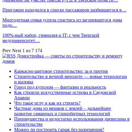
Пригожин находился в списке пассажиров разбившегося в…
Многодетная семья успела спастись из загоревшегося дома
подо…
100%-ный набор, гимназия и IT: с чем Тверской
медуниверситет…
Prev
Next
1 из 7 174
Домостройка — советы по строительству и ремонту
домов
Каркасно-щитовое строительство: за и против
Строительство в вечной мерзлоте — новые технологии
и вызовы
Город под куполом — фантазии и реальность
Как строили искусственные острова в Саудовской
Аравии
Что такое иглу и как их строить?
Частные дома из мешков с землей – дальнейшее
развитие саманных и глинобитных технологий
Преимущества и недостатки использования древесины в
строительстве
Можно ли построить гараж без разрешения?