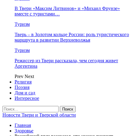
В Твери «Максим Литвинов» и «Михаил Фрунзе»
вместе с туристами…
Туризм
Тверь – в Золотом кольце России: роль туристического
маршрута в развитии Верхневолжья
Туризм
Режиссер из Твери рассказала, чем сегодня живет
Аргентина
Prev
Next
Религия
Поэзия
Дом и сад
Интересное
Новости Твери и Тверской области
Главная
Здоровье