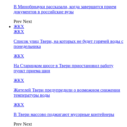
В Минобрнауки рассказали, когда завершится прием
документов в российские вузы
Prev
Next
ЖКХ
ЖКХ
Список улиц Твери, на которых не будет горячей воды с
понедельника
ЖКХ
На Старицком шоссе в Твери приостановил работу
пункт приема шин
ЖКХ
Жителей Твери предупредили о возможном снижении
температуры воды
ЖКХ
В Твери массово поджигают мусорные контейнеры
Prev
Next