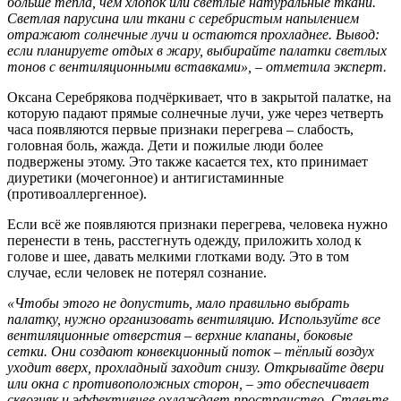
больше тепла, чем хлопок или светлые натуральные ткани.
Светлая парусина или ткани с серебристым напылением
отражают солнечные лучи и остаются прохладнее. Вывод:
если планируете отдых в жару, выбирайте палатки светлых
тонов с вентиляционными вставками», – отметила эксперт.
Оксана Серебрякова подчёркивает, что в закрытой палатке, на
которую падают прямые солнечные лучи, уже через четверть
часа появляются первые признаки перегрева – слабость,
головная боль, жажда. Дети и пожилые люди более
подвержены этому. Это также касается тех, кто принимает
диуретики (мочегонное) и антигистаминные
(противоаллергенное).
Если всё же появляются признаки перегрева, человека нужно
перенести в тень, расстегнуть одежду, приложить холод к
голове и шее, давать мелкими глотками воду. Это в том
случае, если человек не потерял сознание.
«Чтобы этого не допустить, мало правильно выбрать
палатку, нужно организовать вентиляцию. Используйте все
вентиляционные отверстия – верхние клапаны, боковые
сетки. Они создают конвекционный поток – тёплый воздух
уходит вверх, прохладный заходит снизу. Открывайте двери
или окна с противоположных сторон, – это обеспечивает
сквозняк и эффективнее охлаждает пространство. Ставьте