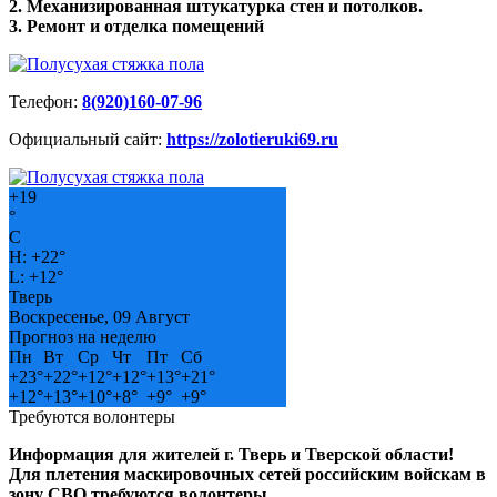
2. Механизированная штукатурка стен и потолков.
3. Ремонт и отделка помещений
Телефон:
8(920)160-07-96
Официальный сайт:
https://zolotieruki69.ru
+
19
°
C
H:
+
22°
L:
+
12°
Тверь
Воскресенье, 09 Август
Прогноз на неделю
Пн
Вт
Ср
Чт
Пт
Сб
+
23°
+
22°
+
12°
+
12°
+
13°
+
21°
+
12°
+
13°
+
10°
+
8°
+
9°
+
9°
Требуются волонтеры
Информация для жителей г. Тверь и Тверской области!
Для плетения маскировочных сетей российским войскам в
зону СВО требуются волонтеры.