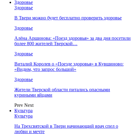
Здоровье
Здоровье
В Твери можно будет бесплатно проверить здоровье
Здоровье
Алёна Аршинова: «Поезд здоровья» за два дня посетили
более 800 жителей Тверской…
Здоровье
Виталий Королев о «Поезде здоровья» в Кувшиново:
«Видим, что запрос большой»
Здоровье
Жители Тверской области питались опасными
куриными яйцами
Prev
Next
Культура
Культура
На Трехсвятской в Твери начинающий врач спел о
любви и мечте