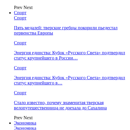
Prev
Next
Спорт
Спорт
Пять медалей: тверские гребцы покорили пьедестал
первенства Европы
Спорт
Энергия единства: Кубок «Русского Света» подтвердил
статус крупнейшего в России…
Спорт
Энергия единства: Кубок «Русского Света» подтвердил
статус крупнейшего в…
Спорт
Стало известно, почему знаменитая тверская
велопутешественница не доехала до Сахалина
Prev
Next
Экономика
Экономика