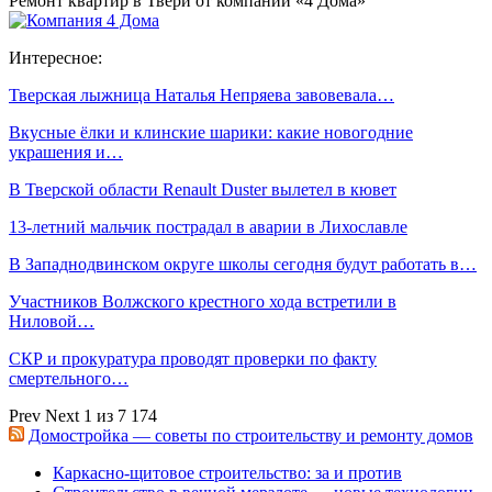
Ремонт квартир в Твери от компании «4 Дома»
Интересное:
Тверская лыжница Наталья Непряева завовевала…
Вкусные ёлки и клинские шарики: какие новогодние
украшения и…
В Тверской области Renault Duster вылетел в кювет
13-летний мальчик пострадал в аварии в Лихославле
В Западнодвинском округе школы сегодня будут работать в…
Участников Волжского крестного хода встретили в
Ниловой…
СКР и прокуратура проводят проверки по факту
смертельного…
Prev
Next
1 из 7 174
Домостройка — советы по строительству и ремонту домов
Каркасно-щитовое строительство: за и против