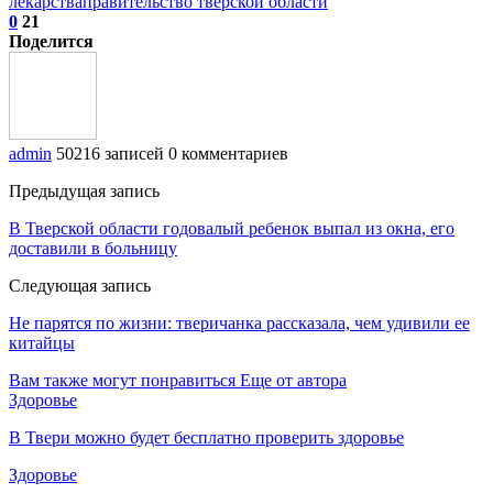
лекарства
правительство тверской области
0
21
Поделится
admin
50216 записей
0 комментариев
Предыдущая запись
В Тверской области годовалый ребенок выпал из окна, его
доставили в больницу
Следующая запись
Не парятся по жизни: тверичанка рассказала, чем удивили ее
китайцы
Вам также могут понравиться
Еще от автора
Здоровье
В Твери можно будет бесплатно проверить здоровье
Здоровье