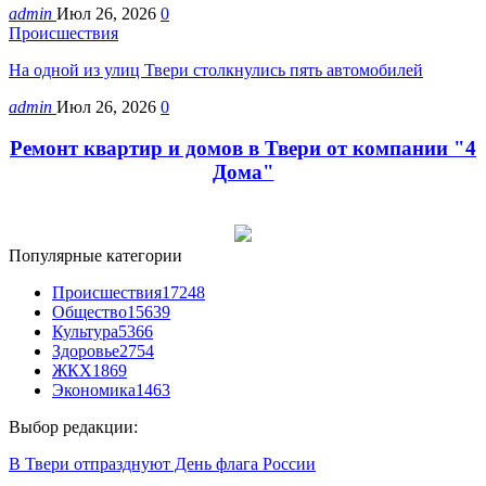
admin
Июл 26, 2026
0
Происшествия
На одной из улиц Твери столкнулись пять автомобилей
admin
Июл 26, 2026
0
Ремонт квартир и домов в Твери от компании "4
Дома"
Популярные категории
Происшествия
17248
Общество
15639
Культура
5366
Здоровье
2754
ЖКХ
1869
Экономика
1463
Выбор редакции:
В Твери отпразднуют День флага России