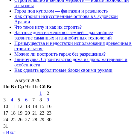
Строительство в вечной мерзлоте — новые технологии
и вызовы
Город под куполом — фантазии и реальность
Как строили искусственные острова в Саудовской
Аравии
Что такое иглу и как их строить?
Частные дома из мешков с землей – дальнейшее
развитие саманных и глинобитных технологий
Преимущества и недостатки использования древесины в
строительстве
Можно ли построить гараж без разрешения?
Глиночурка. Строительство дома из дров: материалы и
особенности
Как сделать арболитовые блоки своими руками
Август 2026
Пн
Вт
Ср
Чт
Пт
Сб
Вс
1
2
3
4
5
6
7
8
9
10
11
12
13
14
15
16
17
18
19
20
21
22
23
24
25
26
27
28
29
30
31
« Июл