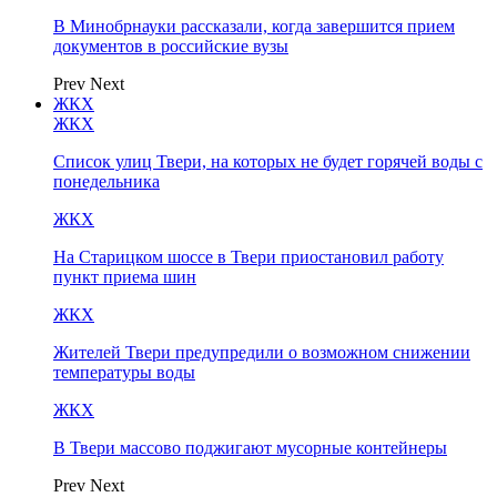
В Минобрнауки рассказали, когда завершится прием
документов в российские вузы
Prev
Next
ЖКХ
ЖКХ
Список улиц Твери, на которых не будет горячей воды с
понедельника
ЖКХ
На Старицком шоссе в Твери приостановил работу
пункт приема шин
ЖКХ
Жителей Твери предупредили о возможном снижении
температуры воды
ЖКХ
В Твери массово поджигают мусорные контейнеры
Prev
Next