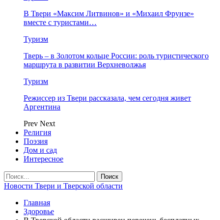
В Твери «Максим Литвинов» и «Михаил Фрунзе»
вместе с туристами…
Туризм
Тверь – в Золотом кольце России: роль туристического
маршрута в развитии Верхневолжья
Туризм
Режиссер из Твери рассказала, чем сегодня живет
Аргентина
Prev
Next
Религия
Поэзия
Дом и сад
Интересное
Новости Твери и Тверской области
Главная
Здоровье