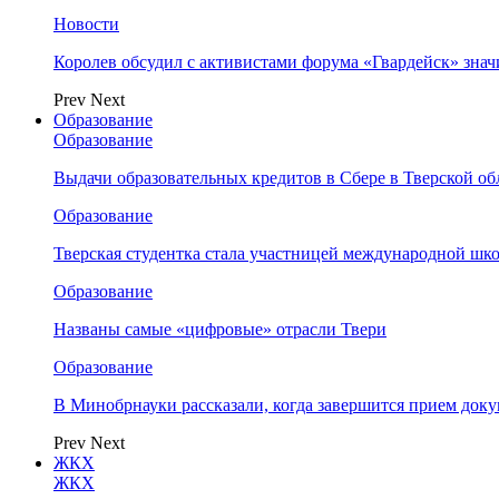
Новости
Королев обсудил с активистами форума «Гвардейск» зна
Prev
Next
Образование
Образование
Выдачи образовательных кредитов в Сбере в Тверской обл
Образование
Тверская студентка стала участницей международной шк
Образование
Названы самые «цифровые» отрасли Твери
Образование
В Минобрнауки рассказали, когда завершится прием доку
Prev
Next
ЖКХ
ЖКХ