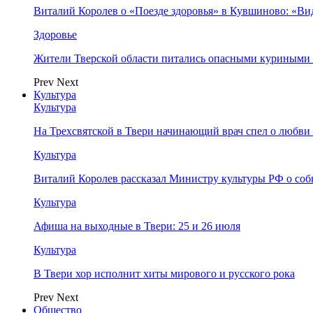
Виталий Королев о «Поезде здоровья» в Кувшиново: «Ви
Здоровье
Жители Тверской области питались опасными куриными
Prev
Next
Культура
Культура
На Трехсвятской в Твери начинающий врач спел о любви 
Культура
Виталий Королев рассказал Министру культуры РФ о соб
Культура
Афиша на выходные в Твери: 25 и 26 июля
Культура
В Твери хор исполнит хиты мирового и русского рока
Prev
Next
Общество