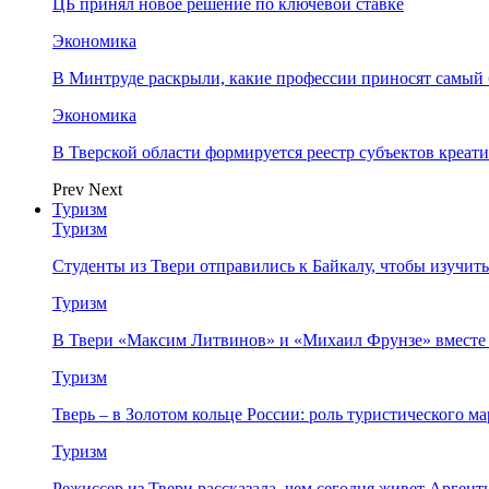
ЦБ принял новое решение по ключевой ставке
Экономика
В Минтруде раскрыли, какие профессии приносят самый
Экономика
В Тверской области формируется реестр субъектов креа
Prev
Next
Туризм
Туризм
Студенты из Твери отправились к Байкалу, чтобы изучит
Туризм
В Твери «Максим Литвинов» и «Михаил Фрунзе» вместе
Туризм
Тверь – в Золотом кольце России: роль туристического 
Туризм
Режиссер из Твери рассказала, чем сегодня живет Аргент