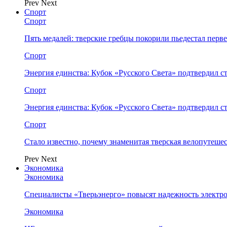
Prev
Next
Спорт
Спорт
Пять медалей: тверские гребцы покорили пьедестал перв
Спорт
Энергия единства: Кубок «Русского Света» подтвердил 
Спорт
Энергия единства: Кубок «Русского Света» подтвердил 
Спорт
Стало известно, почему знаменитая тверская велопутеше
Prev
Next
Экономика
Экономика
Специалисты «Тверьэнерго» повысят надежность электр
Экономика