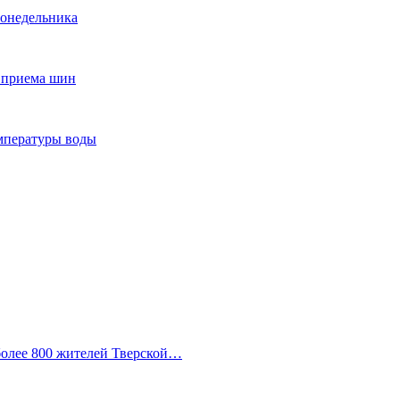
понедельника
т приема шин
мпературы воды
 более 800 жителей Тверской…