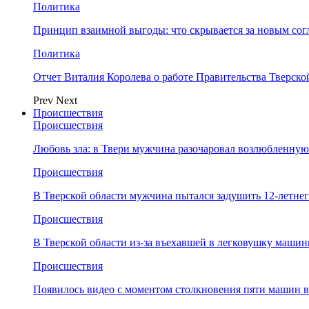
Политика
Принцип взаимной выгоды: что скрывается за новым со
Политика
Отчет Виталия Королева о работе Правительства Тверск
Prev
Next
Происшествия
Происшествия
Любовь зла: в Твери мужчина разочаровал возлюбленную
Происшествия
В Тверской области мужчина пытался задушить 12-летне
Происшествия
В Тверской области из-за въехавшей в легковушку машин
Происшествия
Появилось видео с моментом столкновения пяти машин в