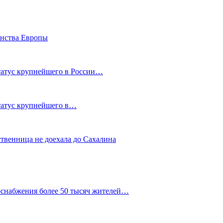
енства Европы
статус крупнейшего в России…
статус крупнейшего в…
ственница не доехала до Сахалина
оснабжения более 50 тысяч жителей…