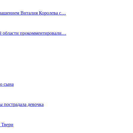
глашением Виталия Королева с…
ой области прокомментировали…
го сына
ы пострадала девочка
 Твери