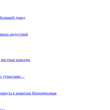
 большой доход
тивных индустрий
ь местные красоты
 с туристами…
маршрута в развитии Верхневолжья
ина