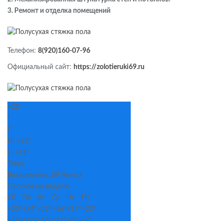
3. Ремонт и отделка помещений
Телефон:
8(920)160-07-96
Официальный сайт:
https://zolotieruki69.ru
+
22
°
C
H:
+
22°
L:
+
11°
Тверь
Воскресенье, 09 Август
Прогноз на неделю
Сб
Пн
Вт
Ср
Чт
Пт
+
23°
+
24°
+
22°
+
16°
+
17°
+
20°
+
14°
+
12°
+
14°
+
11°
+
8°
+
7°