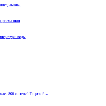
понедельника
т приема шин
мпературы воды
 более 800 жителей Тверской…