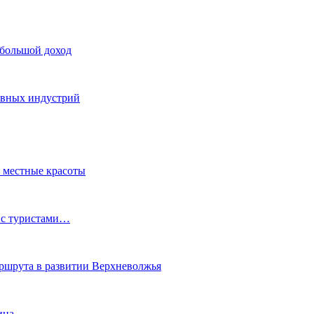
 большой доход
тивных индустрий
ь местные красоты
 с туристами…
маршрута в развитии Верхневолжья
ина