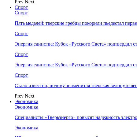
Prev
Next
Спорт
Спорт
Пять медалей: тверские гребцы покорили пьедестал перв
Спорт
Энергия единства: Кубок «Русского Света» подтвердил 
Спорт
Энергия единства: Кубок «Русского Света» подтвердил 
Спорт
Стало известно, почему знаменитая тверская велопутеше
Prev
Next
Экономика
Экономика
Специалисты «Тверьэнерго» повысят надежность электр
Экономика