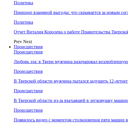
Политика
Принцип взаимной выгоды: что скрывается за новым со
Политика
Отчет Виталия Королева о работе Правительства Тверск
Prev
Next
Происшествия
Происшествия
Любовь зла: в Твери мужчина разочаровал возлюбленную
Происшествия
В Тверской области мужчина пытался задушить 12-летне
Происшествия
В Тверской области из-за въехавшей в легковушку машин
Происшествия
Появилось видео с моментом столкновения пяти машин в