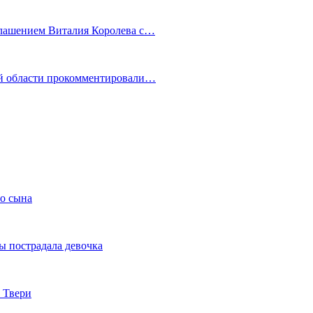
глашением Виталия Королева с…
ой области прокомментировали…
го сына
ы пострадала девочка
 Твери