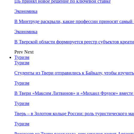
ЦБ принял новое решение по ключевой ставке
Экономика
В Минтруде раскрыли, какие профессии приносят самый
Экономика
В Тверской области формируется реестр субъектов креа
Prev
Next
Туризм
Туризм
Студенты из Твери отправились к Байкалу, чтобы изучит
Туризм
В Твери «Максим Литвинов» и «Михаил Фрунзе» вместе
Туризм
Тверь – в Золотом кольце России: роль туристического 
Туризм
Режиссер из Твери рассказала, чем сегодня живет Аргент