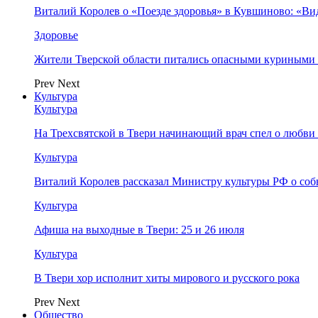
Виталий Королев о «Поезде здоровья» в Кувшиново: «Ви
Здоровье
Жители Тверской области питались опасными куриными
Prev
Next
Культура
Культура
На Трехсвятской в Твери начинающий врач спел о любви 
Культура
Виталий Королев рассказал Министру культуры РФ о соб
Культура
Афиша на выходные в Твери: 25 и 26 июля
Культура
В Твери хор исполнит хиты мирового и русского рока
Prev
Next
Общество