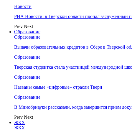
Новости
РИА Новости: в Тверской области пропал заслуженный 
Prev
Next
Образование
Образование
Выдачи образовательных кредитов в Сбере в Тверской обл
Образование
Тверская студентка стала участницей международной шк
Образование
Названы самые «цифровые» отрасли Твери
Образование
В Минобрнауки рассказали, когда завершится прием доку
Prev
Next
ЖКХ
ЖКХ