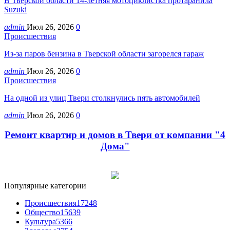
В Тверской области 14-летняя мотоциклистка протаранила
Suzuki
admin
Июл 26, 2026
0
Происшествия
Из-за паров бензина в Тверской области загорелся гараж
admin
Июл 26, 2026
0
Происшествия
На одной из улиц Твери столкнулись пять автомобилей
admin
Июл 26, 2026
0
Ремонт квартир и домов в Твери от компании "4
Дома"
Популярные категории
Происшествия
17248
Общество
15639
Культура
5366