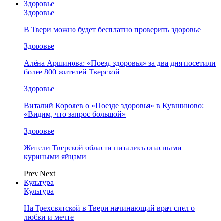
Здоровье
Здоровье
В Твери можно будет бесплатно проверить здоровье
Здоровье
Алёна Аршинова: «Поезд здоровья» за два дня посетили
более 800 жителей Тверской…
Здоровье
Виталий Королев о «Поезде здоровья» в Кувшиново:
«Видим, что запрос большой»
Здоровье
Жители Тверской области питались опасными
куриными яйцами
Prev
Next
Культура
Культура
На Трехсвятской в Твери начинающий врач спел о
любви и мечте