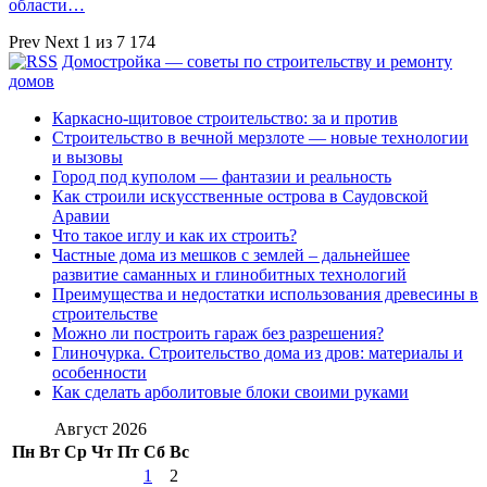
области…
Prev
Next
1 из 7 174
Домостройка — советы по строительству и ремонту
домов
Каркасно-щитовое строительство: за и против
Строительство в вечной мерзлоте — новые технологии
и вызовы
Город под куполом — фантазии и реальность
Как строили искусственные острова в Саудовской
Аравии
Что такое иглу и как их строить?
Частные дома из мешков с землей – дальнейшее
развитие саманных и глинобитных технологий
Преимущества и недостатки использования древесины в
строительстве
Можно ли построить гараж без разрешения?
Глиночурка. Строительство дома из дров: материалы и
особенности
Как сделать арболитовые блоки своими руками
Август 2026
Пн
Вт
Ср
Чт
Пт
Сб
Вс
1
2