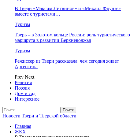
В Твери «Максим Литвинов» и «Михаил Фрунзе»
вместе с туристами…
Туризм
Тверь – в Золотом кольце России: роль туристического
маршрута в развитии Верхневолжья
Туризм
Режиссер из Твери рассказала, чем сегодня живет
Аргентина
Prev
Next
Религия
Поэзия
Дом и сад
Интересное
Новости Твери и Тверской области
Главная
ЖКХ