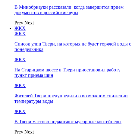
В Минобрнауки рассказали, когда завершится прием
документов в российские вузы
Prev
Next
ЖКХ
ЖКХ
Список улиц Твери, на которых не будет горячей воды с
понедельника
ЖКХ
На Старицком шоссе в Твери приостановил работу
пункт приема шин
ЖКХ
Жителей Твери предупредили о возможном снижении
температуры воды
ЖКХ
В Твери массово поджигают мусорные контейнеры
Prev
Next