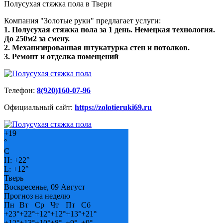
Полусухая стяжка пола в Твери
Компания "Золотые руки" предлагает услуги:
1. Полусухая стяжка пола за 1 день. Немецкая технология.
До 250м2 за смену.
2. Механизированная штукатурка стен и потолков.
3. Ремонт и отделка помещений
Телефон:
8(920)160-07-96
Официальный сайт:
https://zolotieruki69.ru
+
19
°
C
H:
+
22°
L:
+
12°
Тверь
Воскресенье, 09 Август
Прогноз на неделю
Пн
Вт
Ср
Чт
Пт
Сб
+
23°
+
22°
+
12°
+
12°
+
13°
+
21°
+
12°
+
13°
+
10°
+
8°
+
9°
+
9°