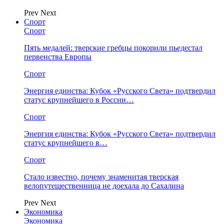
Prev
Next
Спорт
Спорт
Пять медалей: тверские гребцы покорили пьедестал
первенства Европы
Спорт
Энергия единства: Кубок «Русского Света» подтвердил
статус крупнейшего в России…
Спорт
Энергия единства: Кубок «Русского Света» подтвердил
статус крупнейшего в…
Спорт
Стало известно, почему знаменитая тверская
велопутешественница не доехала до Сахалина
Prev
Next
Экономика
Экономика