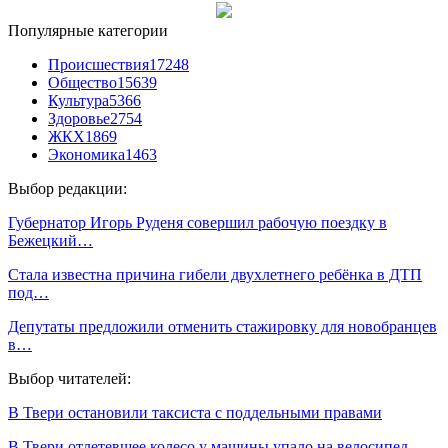
Популярные категории
Происшествия
17248
Общество
15639
Культура
5366
Здоровье
2754
ЖКХ
1869
Экономика
1463
Выбор редакции:
Губернатор Игорь Руденя совершил рабочую поездку в
Бежецкий…
Стала известна причина гибели двухлетнего ребёнка в ДТП
под…
Депутаты предложили отменить стажировку для новобранцев
в…
Выбор читателей:
В Твери остановили таксиста с поддельными правами
В Твери отлетевшее колесо у машины упало на велосипед…