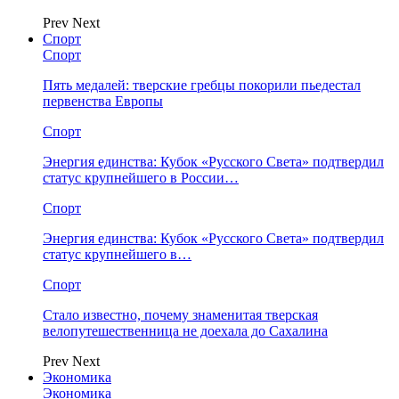
Prev
Next
Спорт
Спорт
Пять медалей: тверские гребцы покорили пьедестал
первенства Европы
Спорт
Энергия единства: Кубок «Русского Света» подтвердил
статус крупнейшего в России…
Спорт
Энергия единства: Кубок «Русского Света» подтвердил
статус крупнейшего в…
Спорт
Стало известно, почему знаменитая тверская
велопутешественница не доехала до Сахалина
Prev
Next
Экономика
Экономика