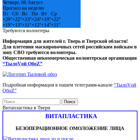
Четверг, 06 Август
Прогноз на неделю
Пт
Сб
Вс
Пн
Вт
Ср
+
29°
+
22°
+
23°
+
24°
+
19°
+
22°
+
19°
+
13°
+
11°
+
12°
+
14°
+
11°
Требуются волонтеры
Информация для жителей г. Тверь и Тверской области!
Для плетения маскировочных сетей российским войскам в
зону СВО требуются волонтеры.
Общественная некоммерческая волонтерская организация
“ТылоVой ОбоZ”
Подробная информация в нашем телеграмм-канале
“ТылоVой
ОбоZ”
Витапластика в Твери
ВИТАПЛАСТИКА
БЕЗОПЕРАЦИОННОЕ ОМОЛОЖЕНИЕ ЛИЦА