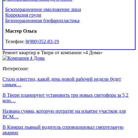
Безоперационное омоложение лица
Коррекция груди
Безоперационная блефаропластика
Мастер Ольга
Телефон:
8(980)352-83-19
Ремонт квартир в Твери от компании «4 Дома»
Интересное:
Стало известно, какой день новой рабочей недели будет
самым…
В Твери планируют установить три новых светофора за 5,2
млн…
Названа сумма, которую потратят на изъятие участков для
ВСМ…
В Кимрах пьяный водитель спровоцировал смертельную
аварию