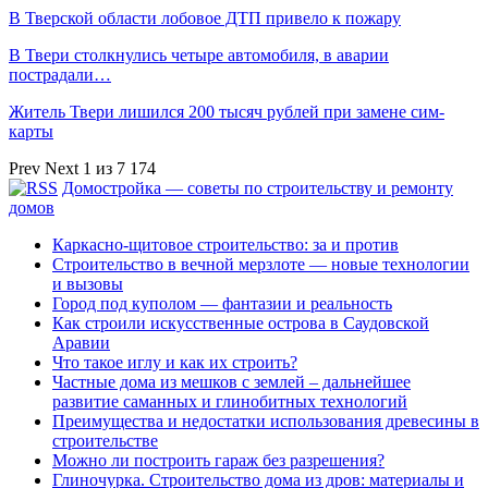
В Тверской области лобовое ДТП привело к пожару
В Твери столкнулись четыре автомобиля, в аварии
пострадали…
Житель Твери лишился 200 тысяч рублей при замене сим-
карты
Prev
Next
1 из 7 174
Домостройка — советы по строительству и ремонту
домов
Каркасно-щитовое строительство: за и против
Строительство в вечной мерзлоте — новые технологии
и вызовы
Город под куполом — фантазии и реальность
Как строили искусственные острова в Саудовской
Аравии
Что такое иглу и как их строить?
Частные дома из мешков с землей – дальнейшее
развитие саманных и глинобитных технологий
Преимущества и недостатки использования древесины в
строительстве
Можно ли построить гараж без разрешения?
Глиночурка. Строительство дома из дров: материалы и