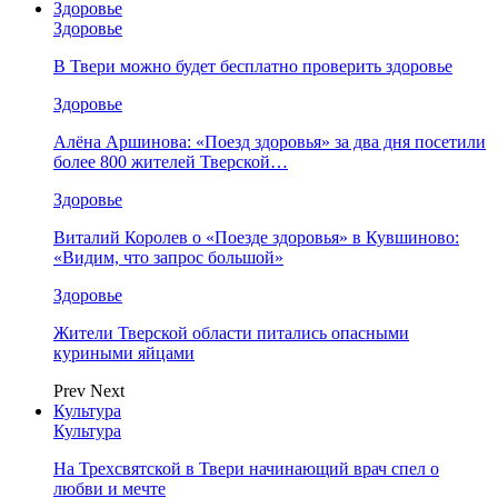
Здоровье
Здоровье
В Твери можно будет бесплатно проверить здоровье
Здоровье
Алёна Аршинова: «Поезд здоровья» за два дня посетили
более 800 жителей Тверской…
Здоровье
Виталий Королев о «Поезде здоровья» в Кувшиново:
«Видим, что запрос большой»
Здоровье
Жители Тверской области питались опасными
куриными яйцами
Prev
Next
Культура
Культура
На Трехсвятской в Твери начинающий врач спел о
любви и мечте