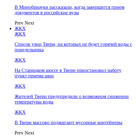
В Минобрнауки рассказали, когда завершится прием
документов в российские вузы
Prev
Next
ЖКХ
ЖКХ
Список улиц Твери, на которых не будет горячей воды с
понедельника
ЖКХ
На Старицком шоссе в Твери приостановил работу
пункт приема шин
ЖКХ
Жителей Твери предупредили о возможном снижении
температуры воды
ЖКХ
В Твери массово поджигают мусорные контейнеры
Prev
Next