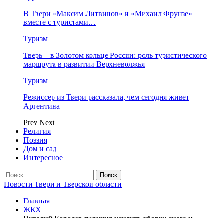
В Твери «Максим Литвинов» и «Михаил Фрунзе»
вместе с туристами…
Туризм
Тверь – в Золотом кольце России: роль туристического
маршрута в развитии Верхневолжья
Туризм
Режиссер из Твери рассказала, чем сегодня живет
Аргентина
Prev
Next
Религия
Поэзия
Дом и сад
Интересное
Новости Твери и Тверской области
Главная
ЖКХ