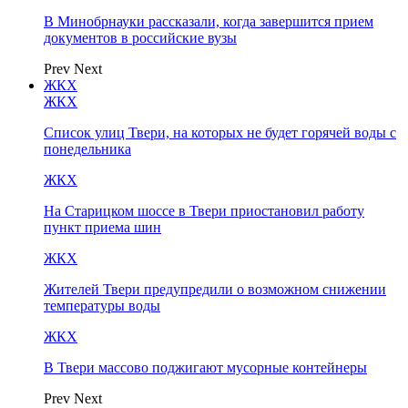
В Минобрнауки рассказали, когда завершится прием
документов в российские вузы
Prev
Next
ЖКХ
ЖКХ
Список улиц Твери, на которых не будет горячей воды с
понедельника
ЖКХ
На Старицком шоссе в Твери приостановил работу
пункт приема шин
ЖКХ
Жителей Твери предупредили о возможном снижении
температуры воды
ЖКХ
В Твери массово поджигают мусорные контейнеры
Prev
Next