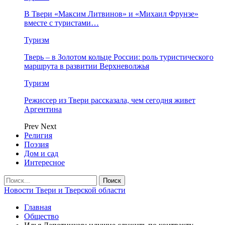
В Твери «Максим Литвинов» и «Михаил Фрунзе»
вместе с туристами…
Туризм
Тверь – в Золотом кольце России: роль туристического
маршрута в развитии Верхневолжья
Туризм
Режиссер из Твери рассказала, чем сегодня живет
Аргентина
Prev
Next
Религия
Поэзия
Дом и сад
Интересное
Новости Твери и Тверской области
Главная
Общество