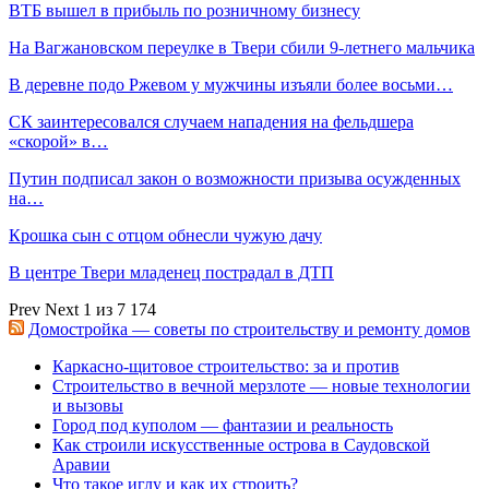
ВТБ вышел в прибыль по розничному бизнесу
На Вагжановском переулке в Твери сбили 9-летнего мальчика
В деревне подо Ржевом у мужчины изъяли более восьми…
СК заинтересовался случаем нападения на фельдшера
«скорой» в…
Путин подписал закон о возможности призыва осужденных
на…
Крошка сын с отцом обнесли чужую дачу
В центре Твери младенец пострадал в ДТП
Prev
Next
1 из 7 174
Домостройка — советы по строительству и ремонту домов
Каркасно-щитовое строительство: за и против
Строительство в вечной мерзлоте — новые технологии
и вызовы
Город под куполом — фантазии и реальность
Как строили искусственные острова в Саудовской
Аравии
Что такое иглу и как их строить?