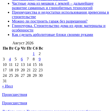
Частные дома из мешков с землей – дальнейшее
развитие саманных и глинобитных технологий
Преимущества и недостатки использования древесины в
строительстве
Можно ли построить гараж без разрешения?
Глиночурка. Строительство дома из дров: материалы и
особенности
Как сделать арболитовые блоки своими руками
Август 2026
Пн
Вт
Ср
Чт
Пт
Сб
Вс
1
2
3
4
5
6
7
8
9
10
11
12
13
14
15
16
17
18
19
20
21
22
23
24
25
26
27
28
29
30
31
« Июл
Происшествия
Происшествия