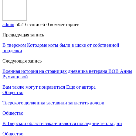
admin
50216 записей
0 комментариев
Предыдущая запись
В тверском Котодоме коты были в шоке от собственной
проделки
Следующая запись
Военная история на страницах дневника ветерана ВОВ Анны
Румянцевой
Вам также могут понравиться
Еще от автора
Общество
Тверского должника заставили заплатить дочери
Общество
В Тверской области заканчиваются последние теплы дни
Общество