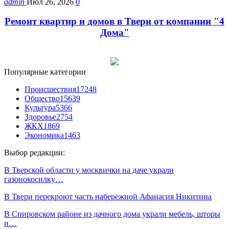
admin
Июл 26, 2026
0
Ремонт квартир и домов в Твери от компании "4
Дома"
Популярные категории
Происшествия
17248
Общество
15639
Культура
5366
Здоровье
2754
ЖКХ
1869
Экономика
1463
Выбор редакции:
В Тверской области у москвички на даче украли
газонокосилку…
В Твери перекроют часть набережной Афанасия Никитина
В Спировском районе из дачного дома украли мебель, шторы
и…