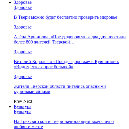
Здоровье
Здоровье
В Твери можно будет бесплатно проверить здоровье
Здоровье
Алёна Аршинова: «Поезд здоровья» за два дня посетили
более 800 жителей Тверской…
Здоровье
Виталий Королев о «Поезде здоровья» в Кувшиново:
«Видим, что запрос большой»
Здоровье
Жители Тверской области питались опасными
куриными яйцами
Prev
Next
Культура
Культура
На Трехсвятской в Твери начинающий врач спел о
любви и мечте