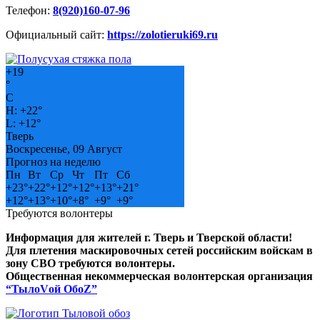
Телефон:
8(920)160-07-96
Официальный сайт:
https://zolotieruki69.ru
+
19
°
C
H:
+
22°
L:
+
12°
Тверь
Воскресенье, 09 Август
Прогноз на неделю
Пн
Вт
Ср
Чт
Пт
Сб
+
23°
+
22°
+
12°
+
12°
+
13°
+
21°
+
12°
+
13°
+
10°
+
8°
+
9°
+
9°
Требуются волонтеры
Информация для жителей г. Тверь и Тверской области!
Для плетения маскировочных сетей российским войскам в
зону СВО требуются волонтеры.
Общественная некоммерческая волонтерская организация
“ТылоVой ОбоZ”