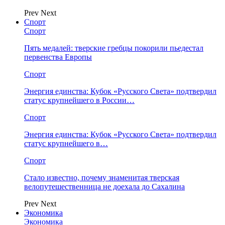
Prev
Next
Спорт
Спорт
Пять медалей: тверские гребцы покорили пьедестал
первенства Европы
Спорт
Энергия единства: Кубок «Русского Света» подтвердил
статус крупнейшего в России…
Спорт
Энергия единства: Кубок «Русского Света» подтвердил
статус крупнейшего в…
Спорт
Стало известно, почему знаменитая тверская
велопутешественница не доехала до Сахалина
Prev
Next
Экономика
Экономика