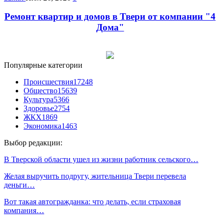
Ремонт квартир и домов в Твери от компании "4
Дома"
Популярные категории
Происшествия
17248
Общество
15639
Культура
5366
Здоровье
2754
ЖКХ
1869
Экономика
1463
Выбор редакции:
В Тверской области ушел из жизни работник сельского…
Желая выручить подругу, жительница Твери перевела
деньги…
Вот такая автогражданка: что делать, если страховая
компания…