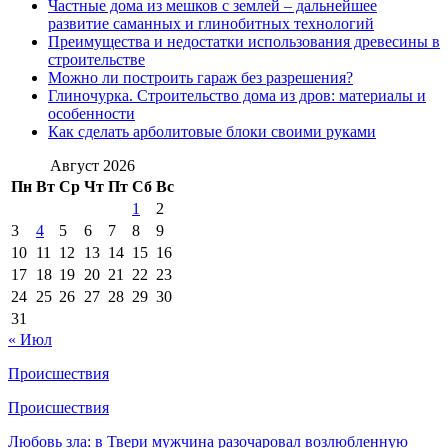
Частные дома из мешков с землей – дальнейшее
развитие саманных и глинобитных технологий
Преимущества и недостатки использования древесины в
строительстве
Можно ли построить гараж без разрешения?
Глиночурка. Строительство дома из дров: материалы и
особенности
Как сделать арболитовые блоки своими руками
Август 2026
Пн
Вт
Ср
Чт
Пт
Сб
Вс
1
2
3
4
5
6
7
8
9
10
11
12
13
14
15
16
17
18
19
20
21
22
23
24
25
26
27
28
29
30
31
« Июл
Происшествия
Происшествия
Любовь зла: в Твери мужчина разочаровал возлюбленную