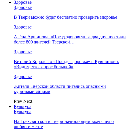
Здоровье
Здоровье
В Твери можно будет бесплатно проверить здоровье
Здоровье
Алёна Аршинова: «Поезд здоровья» за два дня посетили
более 800 жителей Тверской…
Здоровье
Виталий Королев о «Поезде здоровья» в Кувшиново:
«Видим, что запрос большой»
Здоровье
Жители Тверской области питались опасными
куриными яйцами
Prev
Next
Культура
Культура
На Трехсвятской в Твери начинающий врач спел о
любви и мечте