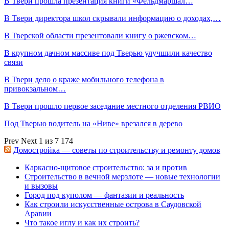
В Твери прошла презентация книги «Фельдмаршал…
В Твери директора школ скрывали информацию о доходах,…
В Тверской области презентовали книгу о ржевском…
В крупном дачном массиве под Тверью улучшили качество
связи
В Твери дело о краже мобильного телефона в
привокзальном…
В Твери прошло первое заседание местного отделения РВИО
Под Тверью водитель на «Ниве» врезался в дерево
Prev
Next
1 из 7 174
Домостройка — советы по строительству и ремонту домов
Каркасно-щитовое строительство: за и против
Строительство в вечной мерзлоте — новые технологии
и вызовы
Город под куполом — фантазии и реальность
Как строили искусственные острова в Саудовской
Аравии
Что такое иглу и как их строить?