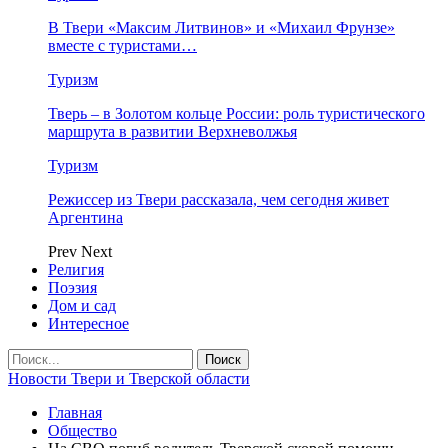
В Твери «Максим Литвинов» и «Михаил Фрунзе»
вместе с туристами…
Туризм
Тверь – в Золотом кольце России: роль туристического
маршрута в развитии Верхневолжья
Туризм
Режиссер из Твери рассказала, чем сегодня живет
Аргентина
Prev
Next
Религия
Поэзия
Дом и сад
Интересное
Новости Твери и Тверской области
Главная
Общество