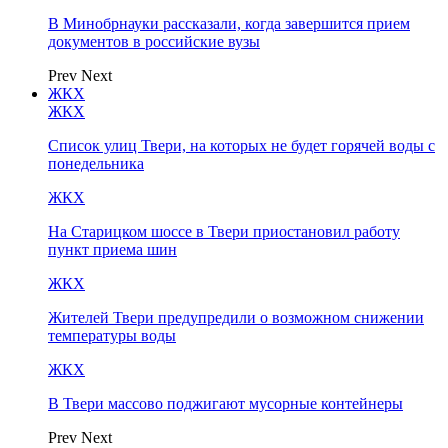
В Минобрнауки рассказали, когда завершится прием
документов в российские вузы
Prev
Next
ЖКХ
ЖКХ
Список улиц Твери, на которых не будет горячей воды с
понедельника
ЖКХ
На Старицком шоссе в Твери приостановил работу
пункт приема шин
ЖКХ
Жителей Твери предупредили о возможном снижении
температуры воды
ЖКХ
В Твери массово поджигают мусорные контейнеры
Prev
Next