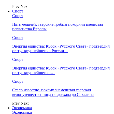
Prev
Next
Спорт
Спорт
Пять медалей: тверские гребцы покорили пьедестал
первенства Европы
Спорт
Энергия единства: Кубок «Русского Света» подтвердил
статус крупнейшего в России…
Спорт
Энергия единства: Кубок «Русского Света» подтвердил
статус крупнейшего в…
Спорт
Стало известно, почему знаменитая тверская
велопутешественница не доехала до Сахалина
Prev
Next
Экономика
Экономика