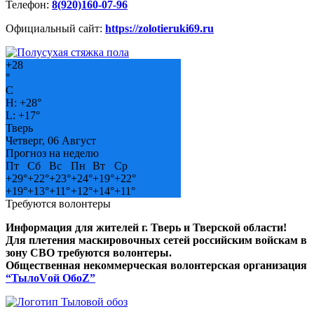
Телефон:
8(920)160-07-96
Официальный сайт:
https://zolotieruki69.ru
+
28
°
C
H:
+
28°
L:
+
17°
Тверь
Четверг, 06 Август
Прогноз на неделю
Пт
Сб
Вс
Пн
Вт
Ср
+
29°
+
22°
+
23°
+
24°
+
19°
+
22°
+
19°
+
13°
+
11°
+
12°
+
14°
+
11°
Требуются волонтеры
Информация для жителей г. Тверь и Тверской области!
Для плетения маскировочных сетей российским войскам в
зону СВО требуются волонтеры.
Общественная некоммерческая волонтерская организация
“ТылоVой ОбоZ”