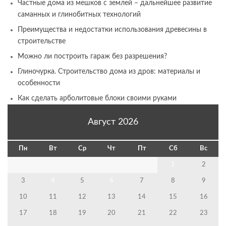
Частные дома из мешков с землей – дальнейшее развитие
саманных и глинобитных технологий
Преимущества и недостатки использования древесины в
строительстве
Можно ли построить гараж без разрешения?
Глиночурка. Строительство дома из дров: материалы и
особенности
Как сделать арболитовые блоки своими руками
Август 2026
Пн
Вт
Ср
Чт
Пт
Сб
Вс
1
2
3
4
5
6
7
8
9
10
11
12
13
14
15
16
17
18
19
20
21
22
23