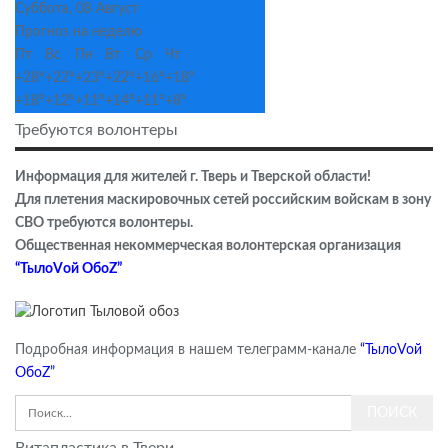
Суббота, 08 Август
Прогноз на неделю
Пт
Вс
Пн
Вт
Ср
Чт
+
28°
+
22°
+
23°
+
22°
+
16°
+
18°
+
18°
+
12°
+
11°
+
14°
+
11°
+
8°
Требуются волонтеры
Информация для жителей г. Тверь и Тверской области!
Для плетения маскировочных сетей российским войскам в зону
СВО требуются волонтеры.
Общественная некоммерческая волонтерская организация
“ТылоVой ОбоZ”
Подробная информация в нашем телеграмм-канале
“ТылоVой
ОбоZ”