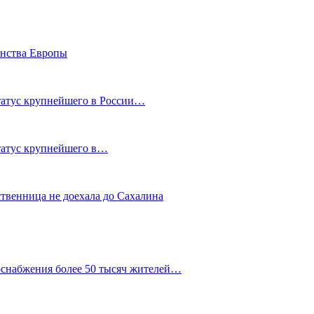
енства Европы
статус крупнейшего в России…
статус крупнейшего в…
ственница не доехала до Сахалина
оснабжения более 50 тысяч жителей…