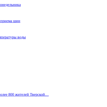
понедельника
т приема шин
мпературы воды
 более 800 жителей Тверской…