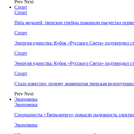
Prev
Next
Спорт
Спорт
Пять медалей: тверские гребцы покорили пьедестал перв
Спорт
Энергия единства: Кубок «Русского Света» подтвердил 
Спорт
Энергия единства: Кубок «Русского Света» подтвердил 
Спорт
Стало известно, почему знаменитая тверская велопутеше
Prev
Next
Экономика
Экономика
Специалисты «Тверьэнерго» повысят надежность электр
Экономика