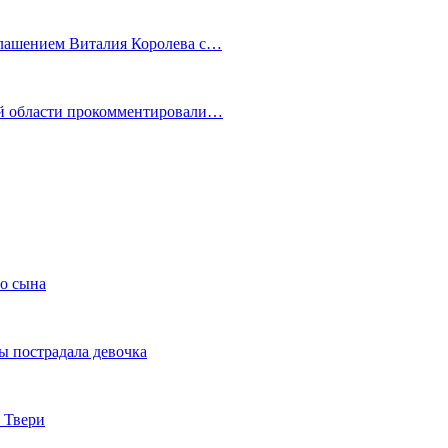
глашением Виталия Королева с…
ой области прокомментировали…
го сына
ы пострадала девочка
 Твери