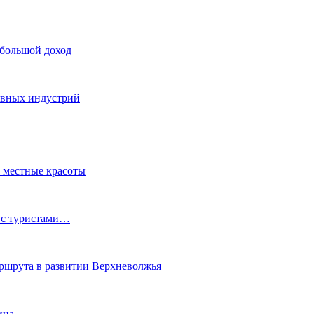
 большой доход
тивных индустрий
ь местные красоты
 с туристами…
маршрута в развитии Верхневолжья
ина