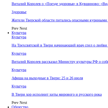
Виталий Королев о «Поезде здоровья» в Кувшиново: «Ви
Здоровье
Жители Тверской области питались опасными куриными
Prev
Next
Культура
Культура
На Трехсвятской в Твери начинающий врач спел о любви 
Культура
Виталий Королев рассказал Министру культуры РФ о соб
Культура
Афиша на выходные в Твери: 25 и 26 июля
Культура
В Твери хор исполнит хиты мирового и русского рока
Prev
Next
Общество