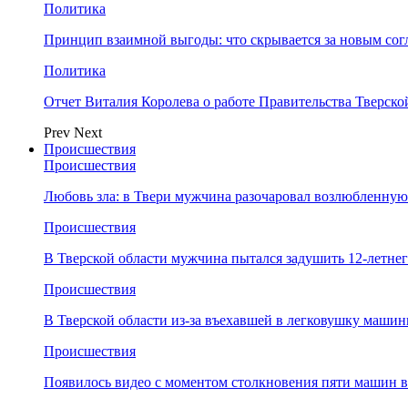
Политика
Принцип взаимной выгоды: что скрывается за новым со
Политика
Отчет Виталия Королева о работе Правительства Тверск
Prev
Next
Происшествия
Происшествия
Любовь зла: в Твери мужчина разочаровал возлюбленную
Происшествия
В Тверской области мужчина пытался задушить 12-летне
Происшествия
В Тверской области из-за въехавшей в легковушку машин
Происшествия
Появилось видео с моментом столкновения пяти машин в