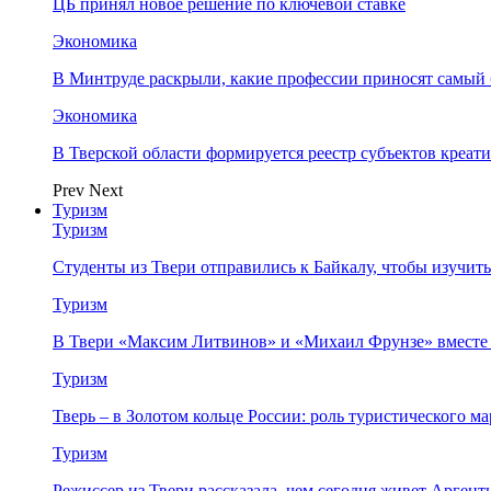
ЦБ принял новое решение по ключевой ставке
Экономика
В Минтруде раскрыли, какие профессии приносят самый
Экономика
В Тверской области формируется реестр субъектов креа
Prev
Next
Туризм
Туризм
Студенты из Твери отправились к Байкалу, чтобы изучит
Туризм
В Твери «Максим Литвинов» и «Михаил Фрунзе» вместе
Туризм
Тверь – в Золотом кольце России: роль туристического 
Туризм
Режиссер из Твери рассказала, чем сегодня живет Аргент