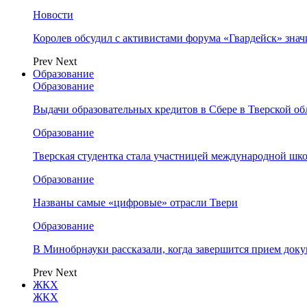
Новости
Королев обсудил с активистами форума «Гвардейск» зна
Prev
Next
Образование
Образование
Выдачи образовательных кредитов в Сбере в Тверской обл
Образование
Тверская студентка стала участницей международной шк
Образование
Названы самые «цифровые» отрасли Твери
Образование
В Минобрнауки рассказали, когда завершится прием доку
Prev
Next
ЖКХ
ЖКХ