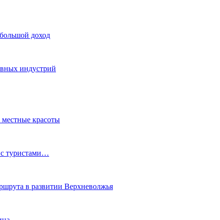
 большой доход
тивных индустрий
ь местные красоты
 с туристами…
маршрута в развитии Верхневолжья
ина