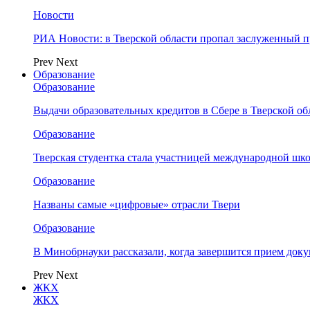
Новости
РИА Новости: в Тверской области пропал заслуженный 
Prev
Next
Образование
Образование
Выдачи образовательных кредитов в Сбере в Тверской обл
Образование
Тверская студентка стала участницей международной шк
Образование
Названы самые «цифровые» отрасли Твери
Образование
В Минобрнауки рассказали, когда завершится прием доку
Prev
Next
ЖКХ
ЖКХ