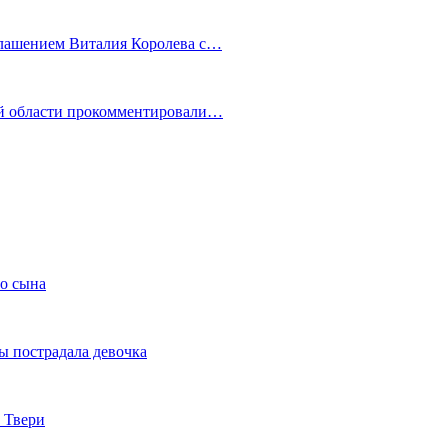
глашением Виталия Королева с…
ой области прокомментировали…
го сына
ы пострадала девочка
 Твери