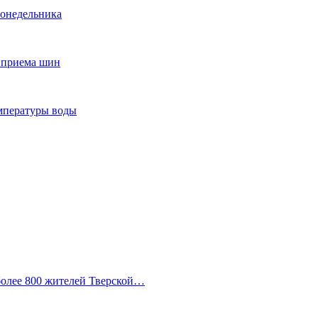
понедельника
т приема шин
мпературы воды
 более 800 жителей Тверской…