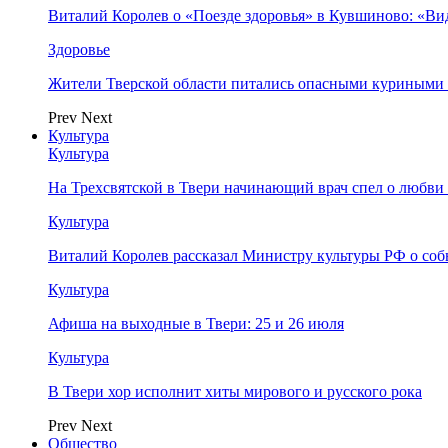
Виталий Королев о «Поезде здоровья» в Кувшиново: «Ви
Здоровье
Жители Тверской области питались опасными куриными
Prev
Next
Культура
Культура
На Трехсвятской в Твери начинающий врач спел о любви 
Культура
Виталий Королев рассказал Министру культуры РФ о соб
Культура
Афиша на выходные в Твери: 25 и 26 июля
Культура
В Твери хор исполнит хиты мирового и русского рока
Prev
Next
Общество