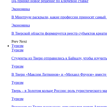
ЦБ принял новое решение по ключевой ставке
Экономика
В Минтруде раскрыли, какие профессии приносят самый
Экономика
В Тверской области формируется реестр субъектов креа
Prev
Next
Туризм
Туризм
Студенты из Твери отправились к Байкалу, чтобы изучит
Туризм
В Твери «Максим Литвинов» и «Михаил Фрунзе» вместе
Туризм
Тверь – в Золотом кольце России: роль туристического 
Туризм
Режиссер из Твери рассказала, чем сегодня живет Аргент