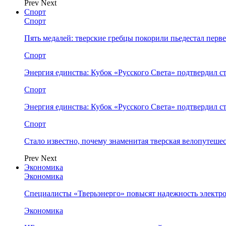
Prev
Next
Спорт
Спорт
Пять медалей: тверские гребцы покорили пьедестал перв
Спорт
Энергия единства: Кубок «Русского Света» подтвердил 
Спорт
Энергия единства: Кубок «Русского Света» подтвердил 
Спорт
Стало известно, почему знаменитая тверская велопутеше
Prev
Next
Экономика
Экономика
Специалисты «Тверьэнерго» повысят надежность электр
Экономика