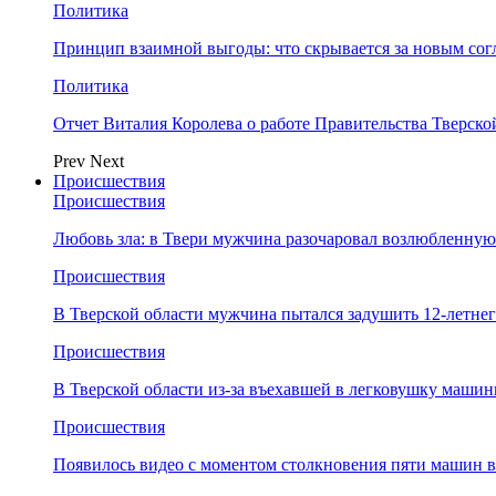
Политика
Принцип взаимной выгоды: что скрывается за новым со
Политика
Отчет Виталия Королева о работе Правительства Тверск
Prev
Next
Происшествия
Происшествия
Любовь зла: в Твери мужчина разочаровал возлюбленную
Происшествия
В Тверской области мужчина пытался задушить 12-летне
Происшествия
В Тверской области из-за въехавшей в легковушку машин
Происшествия
Появилось видео с моментом столкновения пяти машин в