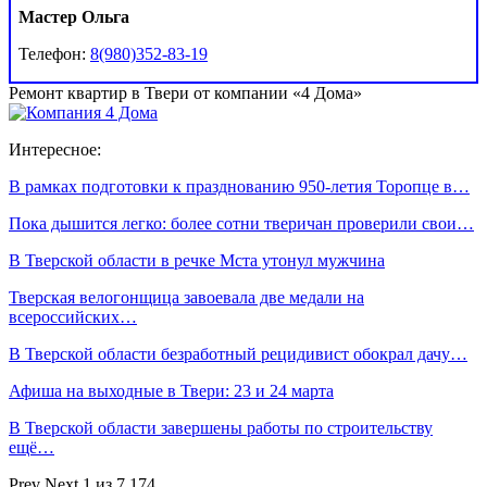
Мастер Ольга
Телефон:
8(980)352-83-19
Ремонт квартир в Твери от компании «4 Дома»
Интересное:
В рамках подготовки к празднованию 950-летия Торопце в…
Пока дышится легко: более сотни тверичан проверили свои…
В Тверской области в речке Мста утонул мужчина
Тверская велогонщица завоевала две медали на
всероссийских…
В Тверской области безработный рецидивист обокрал дачу…
Афиша на выходные в Твери: 23 и 24 марта
В Тверской области завершены работы по строительству
ещё…
Prev
Next
1 из 7 174