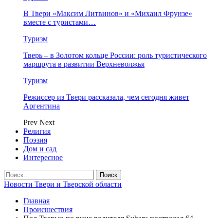
В Твери «Максим Литвинов» и «Михаил Фрунзе»
вместе с туристами…
Туризм
Тверь – в Золотом кольце России: роль туристического
маршрута в развитии Верхневолжья
Туризм
Режиссер из Твери рассказала, чем сегодня живет
Аргентина
Prev
Next
Религия
Поэзия
Дом и сад
Интересное
Новости Твери и Тверской области
Главная
Происшествия