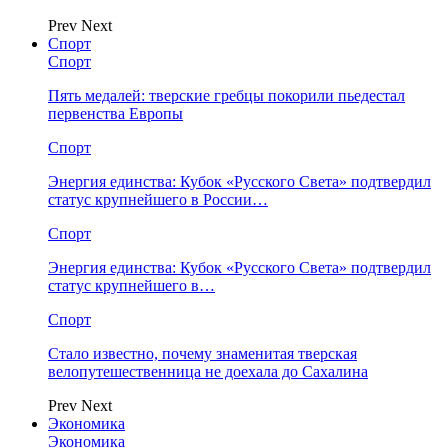
Prev
Next
Спорт
Спорт
Пять медалей: тверские гребцы покорили пьедестал
первенства Европы
Спорт
Энергия единства: Кубок «Русского Света» подтвердил
статус крупнейшего в России…
Спорт
Энергия единства: Кубок «Русского Света» подтвердил
статус крупнейшего в…
Спорт
Стало известно, почему знаменитая тверская
велопутешественница не доехала до Сахалина
Prev
Next
Экономика
Экономика