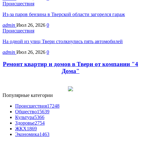
Происшествия
Из-за паров бензина в Тверской области загорелся гараж
admin
Июл 26, 2026
0
Происшествия
На одной из улиц Твери столкнулись пять автомобилей
admin
Июл 26, 2026
0
Ремонт квартир и домов в Твери от компании "4
Дома"
Популярные категории
Происшествия
17248
Общество
15639
Культура
5366
Здоровье
2754
ЖКХ
1869
Экономика
1463