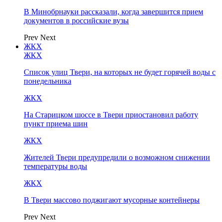
В Минобрнауки рассказали, когда завершится прием
документов в российские вузы
Prev
Next
ЖКХ
ЖКХ
Список улиц Твери, на которых не будет горячей воды с
понедельника
ЖКХ
На Старицком шоссе в Твери приостановил работу
пункт приема шин
ЖКХ
Жителей Твери предупредили о возможном снижении
температуры воды
ЖКХ
В Твери массово поджигают мусорные контейнеры
Prev
Next