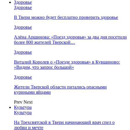
Здоровье
Здоровье
В Твери можно будет бесплатно проверить здоровье
Здоровье
Алёна Аршинова: «Поезд здоровья» за два дня посетили
более 800 жителей Тверской…
Здоровье
Виталий Королев о «Поезде здоровья» в Кувшиново:
«Видим, что запрос большой»
Здоровье
Жители Тверской области питались опасными
куриными яйцами
Prev
Next
Культура
Культура
На Трехсвятской в Твери начинающий врач спел о
любви и мечте