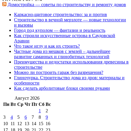
Домостройка — советы по строительству и ремонту домов
Каркасно-щитовое строительство: за и против
Строительство в вечной мерзлоте — новые технологии
и вызовы
Город под куполом — фантазии и реальность
Как строили искусственные острова в Саудовской
Аравии
Что такое иглу и как их строить?
Частные дома из мешков с землей – дальнейшее
развитие саманных и глинобитных технологий
Преимущества и недостатки использования древесины в
строительстве
Можно ли построить гараж без разрешения?
Глиночурка. Строительство дома из дров: материалы и
особенности
Как сделать арболитовые блоки своими руками
Август 2026
Пн
Вт
Ср
Чт
Пт
Сб
Вс
1
2
3
4
5
6
7
8
9
10
11
12
13
14
15
16
17
18
19
20
21
22
23