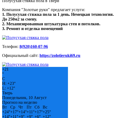
Полусухая стяжка пола в Твери
Компания "Золотые руки" предлагает услуги:
1. Полусухая стяжка пола за 1 день. Немецкая технология.
До 250м2 за смену.
2. Механизированная штукатурка стен и потолков.
3. Ремонт и отделка помещений
Телефон:
8(920)160-07-96
Официальный сайт:
https://zolotieruki69.ru
+
21
°
C
H:
+
23°
L:
+
12°
Тверь
Понедельник, 10 Август
Прогноз на неделю
Вт
Ср
Чт
Пт
Сб
Вс
+
24°
+
17°
+
14°
+
11°
+
17°
+
25°
+
14°
+
11°
+
9°
+
9°
+
6°
+
12°