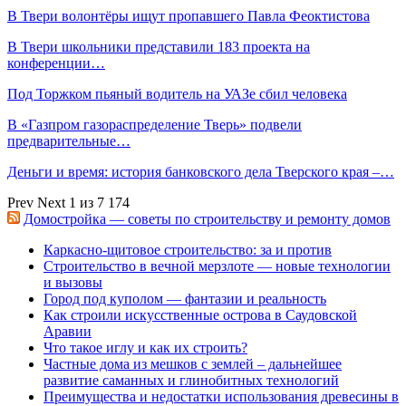
В Твери волонтёры ищут пропавшего Павла Феоктистова
В Твери школьники представили 183 проекта на
конференции…
Под Торжком пьяный водитель на УАЗе сбил человека
В «Газпром газораспределение Тверь» подвели
предварительные…
Деньги и время: история банковского дела Тверского края –…
Prev
Next
1 из 7 174
Домостройка — советы по строительству и ремонту домов
Каркасно-щитовое строительство: за и против
Строительство в вечной мерзлоте — новые технологии
и вызовы
Город под куполом — фантазии и реальность
Как строили искусственные острова в Саудовской
Аравии
Что такое иглу и как их строить?
Частные дома из мешков с землей – дальнейшее
развитие саманных и глинобитных технологий
Преимущества и недостатки использования древесины в