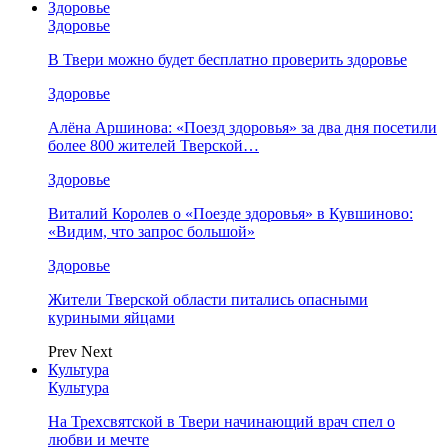
Здоровье
Здоровье
В Твери можно будет бесплатно проверить здоровье
Здоровье
Алёна Аршинова: «Поезд здоровья» за два дня посетили
более 800 жителей Тверской…
Здоровье
Виталий Королев о «Поезде здоровья» в Кувшиново:
«Видим, что запрос большой»
Здоровье
Жители Тверской области питались опасными
куриными яйцами
Prev
Next
Культура
Культура
На Трехсвятской в Твери начинающий врач спел о
любви и мечте