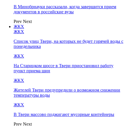
В Минобрнауки рассказали, когда завершится прием
документов в российские вузы
Prev
Next
ЖКХ
ЖКХ
Список улиц Твери, на которых не будет горячей воды с
понедельника
ЖКХ
На Старицком шоссе в Твери приостановил работу
пункт приема шин
ЖКХ
Жителей Твери предупредили о возможном снижении
температуры воды
ЖКХ
В Твери массово поджигают мусорные контейнеры
Prev
Next