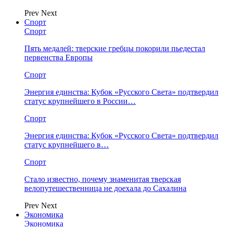
Prev
Next
Спорт
Спорт
Пять медалей: тверские гребцы покорили пьедестал
первенства Европы
Спорт
Энергия единства: Кубок «Русского Света» подтвердил
статус крупнейшего в России…
Спорт
Энергия единства: Кубок «Русского Света» подтвердил
статус крупнейшего в…
Спорт
Стало известно, почему знаменитая тверская
велопутешественница не доехала до Сахалина
Prev
Next
Экономика
Экономика