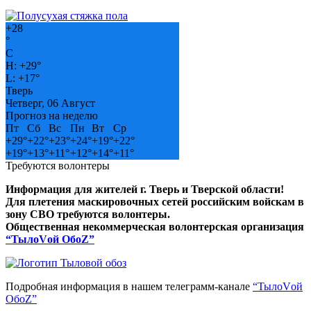
+
28
°
C
H:
+
29°
L:
+
17°
Тверь
Четверг, 06 Август
Прогноз на неделю
Пт
Сб
Вс
Пн
Вт
Ср
+
29°
+
22°
+
23°
+
24°
+
19°
+
22°
+
19°
+
13°
+
11°
+
12°
+
14°
+
11°
Требуются волонтеры
Информация для жителей г. Тверь и Тверской области!
Для плетения маскировочных сетей российским войскам в
зону СВО требуются волонтеры.
Общественная некоммерческая волонтерская организация
“ТылоVой ОбоZ”
Подробная информация в нашем телеграмм-канале
“ТылоVой
ОбоZ”