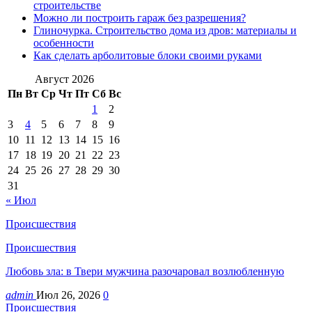
строительстве
Можно ли построить гараж без разрешения?
Глиночурка. Строительство дома из дров: материалы и
особенности
Как сделать арболитовые блоки своими руками
Август 2026
Пн
Вт
Ср
Чт
Пт
Сб
Вс
1
2
3
4
5
6
7
8
9
10
11
12
13
14
15
16
17
18
19
20
21
22
23
24
25
26
27
28
29
30
31
« Июл
Происшествия
Происшествия
Любовь зла: в Твери мужчина разочаровал возлюбленную
admin
Июл 26, 2026
0
Происшествия