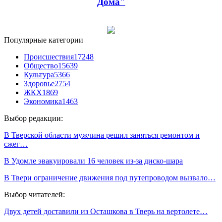
Дома"
Популярные категории
Происшествия
17248
Общество
15639
Культура
5366
Здоровье
2754
ЖКХ
1869
Экономика
1463
Выбор редакции:
В Тверской области мужчина решил заняться ремонтом и
сжег…
В Удомле эвакуировали 16 человек из-за диско-шара
В Твери ограничение движения под путепроводом вызвало…
Выбор читателей:
Двух детей доставили из Осташкова в Тверь на вертолете…