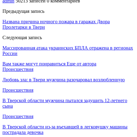
admin
50213 записей
0 комментариев
Предыдущая запись
Названа причина ночного пожара в гаражах Двора
Пролетарки в Твери
Следующая запись
Массированная атака украинских БПЛА отражена в регионах
России
Вам также могут понравиться
Еще от автора
Происшествия
Любовь зла: в Твери мужчина разочаровал возлюбленную
Происшествия
В Тверской области мужчина пытался задушить 12-летнего
сына
Происшествия
В Тверской области из-за въехавшей в легковушку машины
пострадала девочка