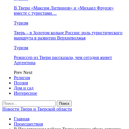
В Твери «Максим Литвинов» и «Михаил Фрунзе»
вместе с туристами…
Туризм
Тверь – в Золотом кольце России: роль туристического
маршрута в развитии Верхневолжья
Туризм
Режиссер из Твери рассказала, чем сегодня живет
Аргентина
Prev
Next
Религия
Поэзия
Дом и сад
Интересное
Новости Твери и Тверской области
Главная
Происшествия