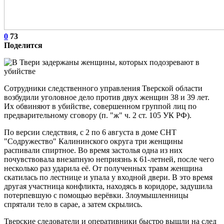
0
73
Поделится
Сотрудники следственного управления Тверской области
возбудили уголовное дело против двух женщин 38 и 39 лет.
Их обвиняют в убийстве, совершенном группой лиц по
предварительному сговору (п. "ж" ч. 2 ст. 105 УК РФ).
По версии следствия, с 2 по 6 августа в доме СНТ
"Содружество" Калининского округа три женщины
распивали спиртное. Во время застолья одна из них
почувствовала внезапную неприязнь к 61-летней, после чего
несколько раз ударила её. От полученных травм женщина
скатилась по лестнице и упала у входной двери. В это время
другая участница конфликта, находясь в коридоре, задушила
потерпевшую с помощью верёвки. Злоумышленницы
спрятали тело в сарае, а затем скрылись.
Тверские следователи и оперативники быстро вышли на след