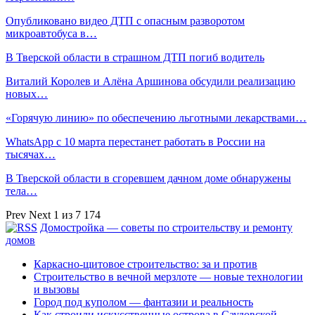
Опубликовано видео ДТП с опасным разворотом
микроавтобуса в…
В Тверской области в страшном ДТП погиб водитель
Виталий Королев и Алёна Аршинова обсудили реализацию
новых…
«Горячую линию» по обеспечению льготными лекарствами…
WhatsApp с 10 марта перестанет работать в России на
тысячах…
В Тверской области в сгоревшем дачном доме обнаружены
тела…
Prev
Next
1 из 7 174
Домостройка — советы по строительству и ремонту
домов
Каркасно-щитовое строительство: за и против
Строительство в вечной мерзлоте — новые технологии
и вызовы
Город под куполом — фантазии и реальность
Как строили искусственные острова в Саудовской