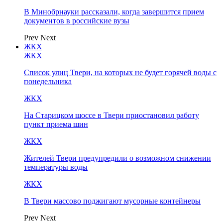
В Минобрнауки рассказали, когда завершится прием
документов в российские вузы
Prev
Next
ЖКХ
ЖКХ
Список улиц Твери, на которых не будет горячей воды с
понедельника
ЖКХ
На Старицком шоссе в Твери приостановил работу
пункт приема шин
ЖКХ
Жителей Твери предупредили о возможном снижении
температуры воды
ЖКХ
В Твери массово поджигают мусорные контейнеры
Prev
Next