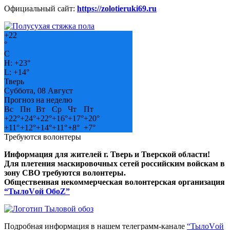
Официальный сайт:
https://zolotieruki69.ru
+
22
°
C
H:
+
23°
L:
+
14°
Тверь
Суббота, 08 Август
Прогноз на неделю
Вс
Пн
Вт
Ср
Чт
Пт
+
22°
+
24°
+
22°
+
16°
+
17°
+
20°
+
11°
+
12°
+
14°
+
11°
+
8°
+
7°
Требуются волонтеры
Информация для жителей г. Тверь и Тверской области!
Для плетения маскировочных сетей российским войскам в
зону СВО требуются волонтеры.
Общественная некоммерческая волонтерская организация
“ТылоVой ОбоZ”
Подробная информация в нашем телеграмм-канале
“ТылоVой