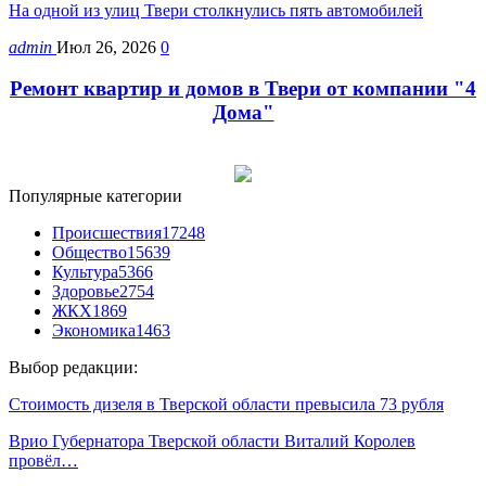
На одной из улиц Твери столкнулись пять автомобилей
admin
Июл 26, 2026
0
Ремонт квартир и домов в Твери от компании "4
Дома"
Популярные категории
Происшествия
17248
Общество
15639
Культура
5366
Здоровье
2754
ЖКХ
1869
Экономика
1463
Выбор редакции:
Стоимость дизеля в Тверской области превысила 73 рубля
Врио Губернатора Тверской области Виталий Королев
провёл…