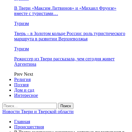
В Твери «Максим Литвинов» и «Михаил Фрунзе»
вместе с туристами…
Туризм
Тверь – в Золотом кольце России: роль туристического
маршрута в развитии Верхневолжья
Туризм
Режиссер из Твери рассказала, чем сегодня живет
Аргентина
Prev
Next
Религия
Поэзия
Дом и сад
Интересное
Новости Твери и Тверской области
Главная
Происшествия