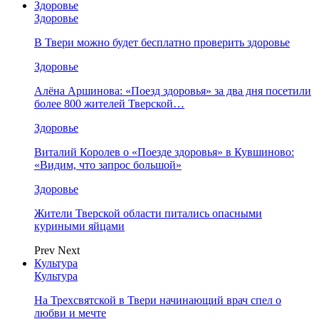
Здоровье
Здоровье
В Твери можно будет бесплатно проверить здоровье
Здоровье
Алёна Аршинова: «Поезд здоровья» за два дня посетили
более 800 жителей Тверской…
Здоровье
Виталий Королев о «Поезде здоровья» в Кувшиново:
«Видим, что запрос большой»
Здоровье
Жители Тверской области питались опасными
куриными яйцами
Prev
Next
Культура
Культура
На Трехсвятской в Твери начинающий врач спел о
любви и мечте