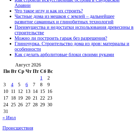
Аравии
Что такое иглу и как их строить?
Частные дома из мешков с землей – дальнейшее
развитие саманных и глинобитных технологий
Преимущества и недостатки использования древесины в
строительстве
Можно ли построить гараж без разрешения?
Глиночурка. Строительство дома из дров: материалы и
особенности
Как сделать арболитовые блоки своими руками
Август 2026
Пн
Вт
Ср
Чт
Пт
Сб
Вс
1
2
3
4
5
6
7
8
9
10
11
12
13
14
15
16
17
18
19
20
21
22
23
24
25
26
27
28
29
30
31
« Июл
Происшествия