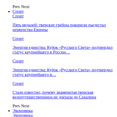
Prev
Next
Спорт
Спорт
Пять медалей: тверские гребцы покорили пьедестал
первенства Европы
Спорт
Энергия единства: Кубок «Русского Света» подтвердил
статус крупнейшего в России…
Спорт
Энергия единства: Кубок «Русского Света» подтвердил
статус крупнейшего в…
Спорт
Стало известно, почему знаменитая тверская
велопутешественница не доехала до Сахалина
Prev
Next
Экономика
Экономика