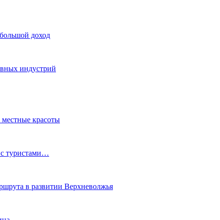
 большой доход
тивных индустрий
ь местные красоты
 с туристами…
маршрута в развитии Верхневолжья
ина