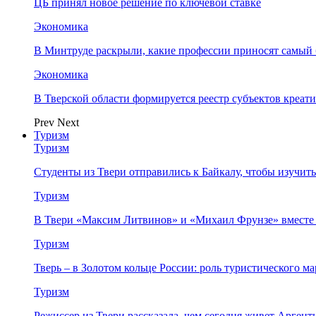
ЦБ принял новое решение по ключевой ставке
Экономика
В Минтруде раскрыли, какие профессии приносят самый
Экономика
В Тверской области формируется реестр субъектов креа
Prev
Next
Туризм
Туризм
Студенты из Твери отправились к Байкалу, чтобы изучит
Туризм
В Твери «Максим Литвинов» и «Михаил Фрунзе» вместе
Туризм
Тверь – в Золотом кольце России: роль туристического 
Туризм
Режиссер из Твери рассказала, чем сегодня живет Аргент