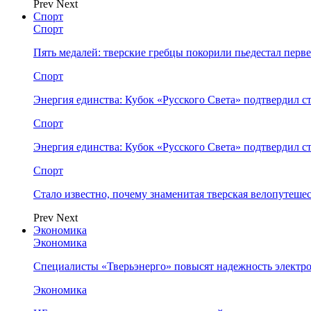
Prev
Next
Спорт
Спорт
Пять медалей: тверские гребцы покорили пьедестал перв
Спорт
Энергия единства: Кубок «Русского Света» подтвердил 
Спорт
Энергия единства: Кубок «Русского Света» подтвердил 
Спорт
Стало известно, почему знаменитая тверская велопутеше
Prev
Next
Экономика
Экономика
Специалисты «Тверьэнерго» повысят надежность электр
Экономика