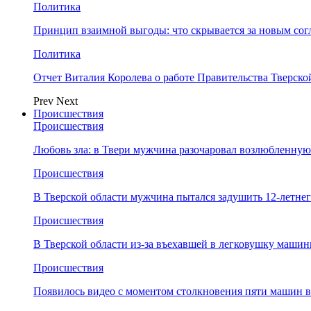
Политика
Принцип взаимной выгоды: что скрывается за новым со
Политика
Отчет Виталия Королева о работе Правительства Тверск
Prev
Next
Происшествия
Происшествия
Любовь зла: в Твери мужчина разочаровал возлюбленную
Происшествия
В Тверской области мужчина пытался задушить 12-летне
Происшествия
В Тверской области из-за въехавшей в легковушку машин
Происшествия
Появилось видео с моментом столкновения пяти машин в