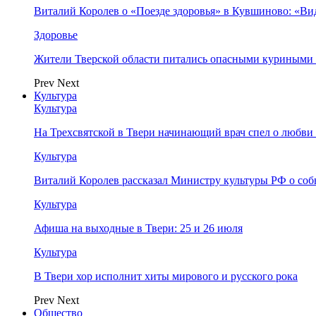
Виталий Королев о «Поезде здоровья» в Кувшиново: «Ви
Здоровье
Жители Тверской области питались опасными куриными
Prev
Next
Культура
Культура
На Трехсвятской в Твери начинающий врач спел о любви 
Культура
Виталий Королев рассказал Министру культуры РФ о соб
Культура
Афиша на выходные в Твери: 25 и 26 июля
Культура
В Твери хор исполнит хиты мирового и русского рока
Prev
Next
Общество