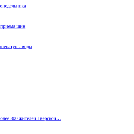
понедельника
т приема шин
мпературы воды
 более 800 жителей Тверской…