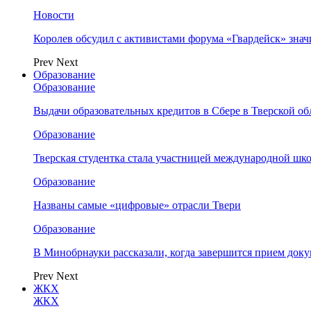
Новости
Королев обсудил с активистами форума «Гвардейск» зна
Prev
Next
Образование
Образование
Выдачи образовательных кредитов в Сбере в Тверской обл
Образование
Тверская студентка стала участницей международной шк
Образование
Названы самые «цифровые» отрасли Твери
Образование
В Минобрнауки рассказали, когда завершится прием доку
Prev
Next
ЖКХ
ЖКХ