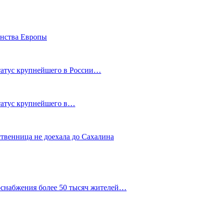
енства Европы
статус крупнейшего в России…
статус крупнейшего в…
ственница не доехала до Сахалина
оснабжения более 50 тысяч жителей…