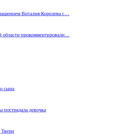
глашением Виталия Королева с…
ой области прокомментировали…
го сына
ы пострадала девочка
 Твери