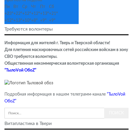
Пн
Вт
Ср
Чт
Пт
Сб
+
23°
+
22°
+
12°
+
12°
+
13°
+
21°
+
12°
+
13°
+
10°
+
8°
+
9°
+
9°
Требуются волонтеры
Информация для жителей г. Тверь и Тверской области!
Для плетения маскировочных сетей российским войскам в зону
СВО требуются волонтеры.
Общественная некоммерческая волонтерская организация
“ТылоVой ОбоZ”
Подробная информация в нашем телеграмм-канале
“ТылоVой
ОбоZ”
Витапластика в Твери