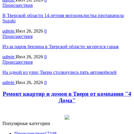
Происшествия
В Тверской области 14-летняя мотоциклистка протаранила
Suzuki
admin
Июл 26, 2026
0
Происшествия
Из-за паров бензина в Тверской области загорелся гараж
admin
Июл 26, 2026
0
Происшествия
На одной из улиц Твери столкнулись пять автомобилей
admin
Июл 26, 2026
0
Ремонт квартир и домов в Твери от компании "4
Дома"
Популярные категории
Происшествия
17248