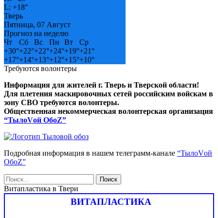
L:
+
18°
Тверь
Пятница, 07 Август
Прогноз на неделю
Чт
Сб
Вс
Пн
Вт
Ср
+
30°
+
22°
+
22°
+
24°
+
19°
+
21°
+
17°
+
14°
+
13°
+
12°
+
15°
+
10°
Требуются волонтеры
Информация для жителей г. Тверь и Тверской области!
Для плетения маскировочных сетей российским войскам в
зону СВО требуются волонтеры.
Общественная некоммерческая волонтерская организация
“ТылоVой ОбоZ”
Подробная информация в нашем телеграмм-канале
“ТылоVой
ОбоZ”
Витапластика в Твери
ВИТАПЛАСТИКА