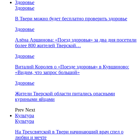
Здоровье
Здоровье
В Твери можно будет бесплатно проверить здоровье
Здоровье
Алёна Аршинова: «Поезд здоровья» за два дня посетили
более 800 жителей Тверской…
Здоровье
Виталий Королев о «Поезде здоровья» в Кувшиново:
«Видим, что запрос большой»
Здоровье
Жители Тверской области питались опасными
куриными яйцами
Prev
Next
Культура
Культура
На Трехсвятской в Твери начинающий врач спел о
любви и мечте