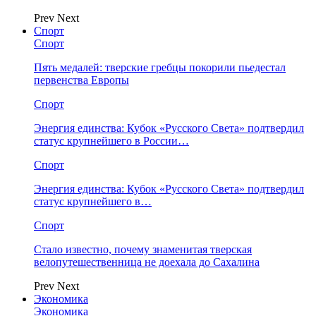
Prev
Next
Спорт
Спорт
Пять медалей: тверские гребцы покорили пьедестал
первенства Европы
Спорт
Энергия единства: Кубок «Русского Света» подтвердил
статус крупнейшего в России…
Спорт
Энергия единства: Кубок «Русского Света» подтвердил
статус крупнейшего в…
Спорт
Стало известно, почему знаменитая тверская
велопутешественница не доехала до Сахалина
Prev
Next
Экономика
Экономика