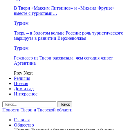
В Твери «Максим Литвинов» и «Михаил Фрунзе»
вместе с туристами…
Туризм
Тверь – в Золотом кольце России: роль туристического
маршрута в развитии Верхневолжья
Туризм
Режиссер из Твери рассказала, чем сегодня живет
Аргентина
Prev
Next
Религия
Поэзия
Дом и сад
Интересное
Новости Твери и Тверской области
Главная
Общество