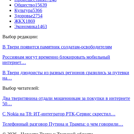
Общество
15639
Культура
5366
Здоровье
2754
ЖКХ
1869
Экономика
1463
Выбор редакции:
В Твери появится памятник солдатам-освободителям
Россиянам могут временно блокировать мобильный
интернет…
В Твери дзюдоисты из разных регионов сразились за путевки
на…
Выбор читателей:
Два тверитянина отдали мошенникам за покупки в интернете
50…
С Nokia на Т8: ИТ-интегратор РТК-Сервис скрестил…
Телефонный разговор Путина и Трампа: о чем говорили…