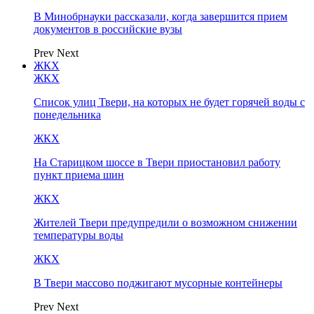
В Минобрнауки рассказали, когда завершится прием
документов в российские вузы
Prev
Next
ЖКХ
ЖКХ
Список улиц Твери, на которых не будет горячей воды с
понедельника
ЖКХ
На Старицком шоссе в Твери приостановил работу
пункт приема шин
ЖКХ
Жителей Твери предупредили о возможном снижении
температуры воды
ЖКХ
В Твери массово поджигают мусорные контейнеры
Prev
Next