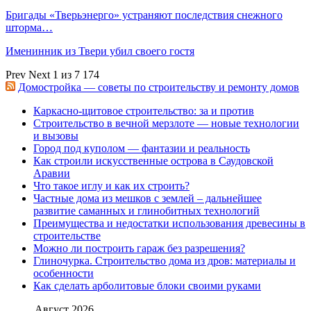
Бригады «Тверьэнерго» устраняют последствия снежного
шторма…
Именинник из Твери убил своего гостя
Prev
Next
1 из 7 174
Домостройка — советы по строительству и ремонту домов
Каркасно-щитовое строительство: за и против
Строительство в вечной мерзлоте — новые технологии
и вызовы
Город под куполом — фантазии и реальность
Как строили искусственные острова в Саудовской
Аравии
Что такое иглу и как их строить?
Частные дома из мешков с землей – дальнейшее
развитие саманных и глинобитных технологий
Преимущества и недостатки использования древесины в
строительстве
Можно ли построить гараж без разрешения?
Глиночурка. Строительство дома из дров: материалы и
особенности
Как сделать арболитовые блоки своими руками
Август 2026