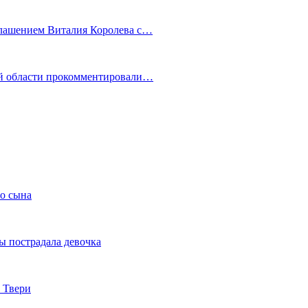
глашением Виталия Королева с…
ой области прокомментировали…
го сына
ы пострадала девочка
 Твери