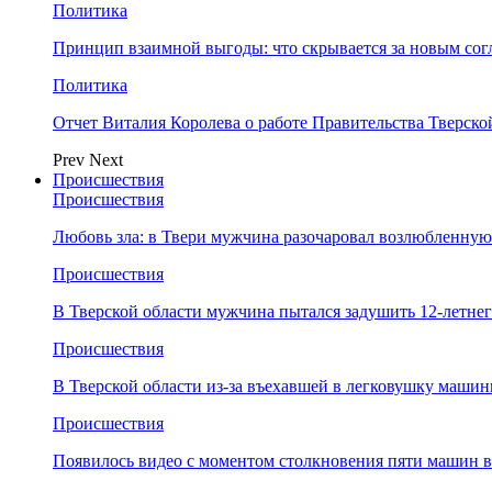
Политика
Принцип взаимной выгоды: что скрывается за новым со
Политика
Отчет Виталия Королева о работе Правительства Тверск
Prev
Next
Происшествия
Происшествия
Любовь зла: в Твери мужчина разочаровал возлюбленную
Происшествия
В Тверской области мужчина пытался задушить 12-летне
Происшествия
В Тверской области из-за въехавшей в легковушку машин
Происшествия
Появилось видео с моментом столкновения пяти машин в