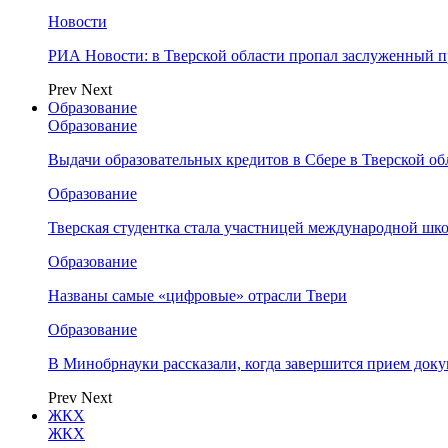
Новости
РИА Новости: в Тверской области пропал заслуженный 
Prev
Next
Образование
Образование
Выдачи образовательных кредитов в Сбере в Тверской обл
Образование
Тверская студентка стала участницей международной шк
Образование
Названы самые «цифровые» отрасли Твери
Образование
В Минобрнауки рассказали, когда завершится прием доку
Prev
Next
ЖКХ
ЖКХ