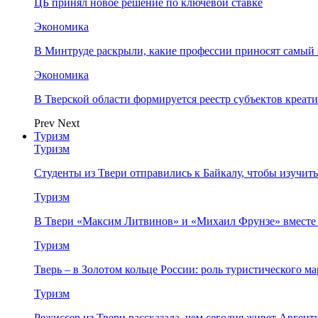
ЦБ принял новое решение по ключевой ставке
Экономика
В Минтруде раскрыли, какие профессии приносят самый
Экономика
В Тверской области формируется реестр субъектов креа
Prev
Next
Туризм
Туризм
Студенты из Твери отправились к Байкалу, чтобы изучит
Туризм
В Твери «Максим Литвинов» и «Михаил Фрунзе» вместе
Туризм
Тверь – в Золотом кольце России: роль туристического 
Туризм
Режиссер из Твери рассказала, чем сегодня живет Аргент