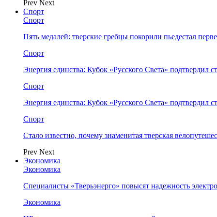
Prev
Next
Спорт
Спорт
Пять медалей: тверские гребцы покорили пьедестал перв
Спорт
Энергия единства: Кубок «Русского Света» подтвердил 
Спорт
Энергия единства: Кубок «Русского Света» подтвердил 
Спорт
Стало известно, почему знаменитая тверская велопутеше
Prev
Next
Экономика
Экономика
Специалисты «Тверьэнерго» повысят надежность электр
Экономика