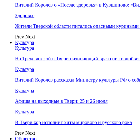
Виталий Королев о «Поезде здоровья» в Кувшиново: «Ви
Здоровье
Жители Тверской области питались опасными куриными
Prev
Next
Культура
Культура
На Трехсвятской в Твери начинающий врач спел о любви 
Культура
Виталий Королев рассказал Министру культуры РФ о соб
Культура
Афиша на выходные в Твери: 25 и 26 июля
Культура
В Твери хор исполнит хиты мирового и русского рока
Prev
Next
Общество