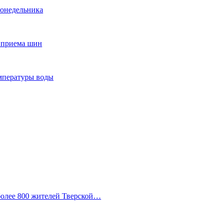
понедельника
т приема шин
мпературы воды
 более 800 жителей Тверской…