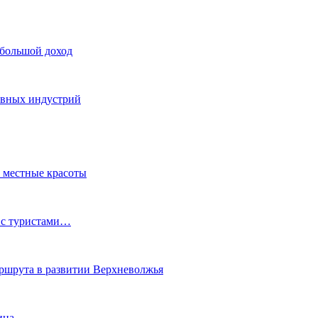
 большой доход
тивных индустрий
ь местные красоты
 с туристами…
маршрута в развитии Верхневолжья
ина