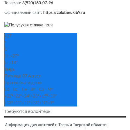
Телефон:
8(920)160-07-96
Официальный сайт:
https://zolotieruki69.ru
+
27
°
C
H:
+
27°
L:
+
18°
Тверь
Пятница, 07 Август
Прогноз на неделю
Сб
Вс
Пн
Вт
Ср
Чт
+
22°
+
22°
+
24°
+
23°
+
15°
+
18°
+
13°
+
11°
+
11°
+
13°
+
10°
+
9°
Требуются волонтеры
Информация для жителей г. Тверь и Тверской области!