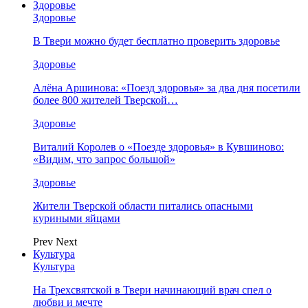
Здоровье
Здоровье
В Твери можно будет бесплатно проверить здоровье
Здоровье
Алёна Аршинова: «Поезд здоровья» за два дня посетили
более 800 жителей Тверской…
Здоровье
Виталий Королев о «Поезде здоровья» в Кувшиново:
«Видим, что запрос большой»
Здоровье
Жители Тверской области питались опасными
куриными яйцами
Prev
Next
Культура
Культура
На Трехсвятской в Твери начинающий врач спел о
любви и мечте