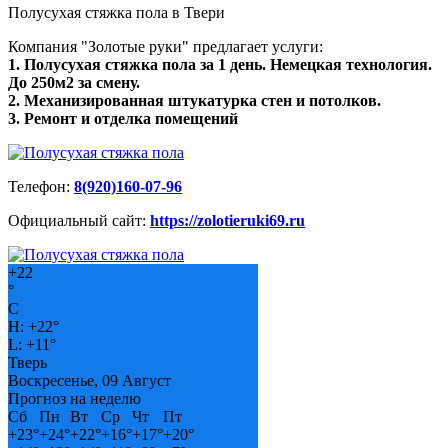
Полусухая стяжка пола в Твери
Компания "Золотые руки" предлагает услуги:
1. Полусухая стяжка пола за 1 день. Немецкая технология.
До 250м2 за смену.
2. Механизированная штукатурка стен и потолков.
3. Ремонт и отделка помещений
Телефон:
8(920)160-07-96
Официальный сайт:
https://zolotieruki69.ru
+
22
°
C
H:
+
22°
L:
+
11°
Тверь
Воскресенье, 09 Август
Прогноз на неделю
Сб
Пн
Вт
Ср
Чт
Пт
+
23°
+
24°
+
22°
+
16°
+
17°
+
20°