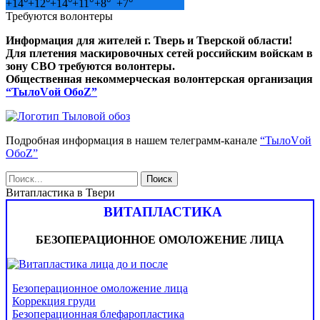
+
14°
+
12°
+
14°
+
11°
+
8°
+
7°
Требуются волонтеры
Информация для жителей г. Тверь и Тверской области!
Для плетения маскировочных сетей российским войскам в
зону СВО требуются волонтеры.
Общественная некоммерческая волонтерская организация
“ТылоVой ОбоZ”
Подробная информация в нашем телеграмм-канале
“ТылоVой
ОбоZ”
Витапластика в Твери
ВИТАПЛАСТИКА
БЕЗОПЕРАЦИОННОЕ ОМОЛОЖЕНИЕ ЛИЦА
Безоперационное омоложение лица
Коррекция груди
Безоперационная блефаропластика