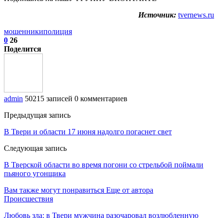
Источник:
tvernews.ru
мошенники
полиция
0
26
Поделится
admin
50215 записей
0 комментариев
Предыдущая запись
В Твери и области 17 июня надолго погаснет свет
Следующая запись
В Тверской области во время погони со стрельбой поймали
пьяного угонщика
Вам также могут понравиться
Еще от автора
Происшествия
Любовь зла: в Твери мужчина разочаровал возлюбленную