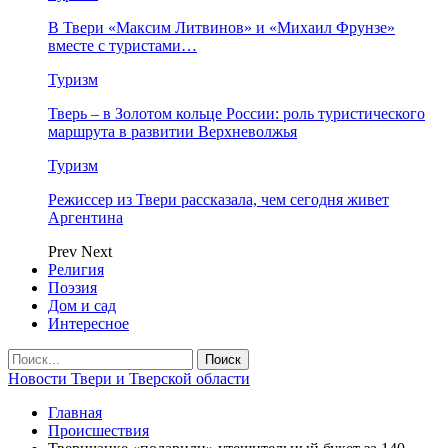
В Твери «Максим Литвинов» и «Михаил Фрунзе»
вместе с туристами…
Туризм
Тверь – в Золотом кольце России: роль туристического
маршрута в развитии Верхневолжья
Туризм
Режиссер из Твери рассказала, чем сегодня живет
Аргентина
Prev
Next
Религия
Поэзия
Дом и сад
Интересное
Новости Твери и Тверской области
Главная
Происшествия