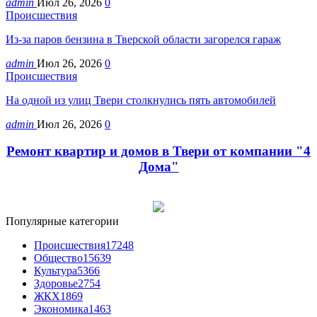
admin
Июл 26, 2026
0
Происшествия
Из-за паров бензина в Тверской области загорелся гараж
admin
Июл 26, 2026
0
Происшествия
На одной из улиц Твери столкнулись пять автомобилей
admin
Июл 26, 2026
0
Ремонт квартир и домов в Твери от компании "4
Дома"
Популярные категории
Происшествия
17248
Общество
15639
Культура
5366
Здоровье
2754
ЖКХ
1869
Экономика
1463