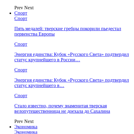
Prev
Next
Спорт
Спорт
Пять медалей: тверские гребцы покорили пьедестал
первенства Европы
Спорт
Энергия единства: Кубок «Русского Света» подтвердил
статус крупнейшего в России…
Спорт
Энергия единства: Кубок «Русского Света» подтвердил
статус крупнейшего в…
Спорт
Стало известно, почему знаменитая тверская
велопутешественница не доехала до Сахалина
Prev
Next
Экономика
Экономика