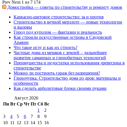
Prev
Next
1 из 7 174
Домостройка — советы по строительству и ремонту домов
Каркасно-щитовое строительство: за и против
Строительство в вечной мерзлоте — новые технологии
и вызовы
Город под куполом — фантазии и реальность
Как строили искусственные острова в Саудовской
Аравии
Что такое иглу и как их строить?
Частные дома из мешков с землей – дальнейшее
развитие саманных и глинобитных технологий
Преимущества и недостатки использования древесины в
строительстве
Можно ли построить гараж без разрешения?
Глиночурка. Строительство дома из дров: материалы и
особенности
Как сделать арболитовые блоки своими руками
Август 2026
Пн
Вт
Ср
Чт
Пт
Сб
Вс
1
2
3
4
5
6
7
8
9
10
11
12
13
14
15
16