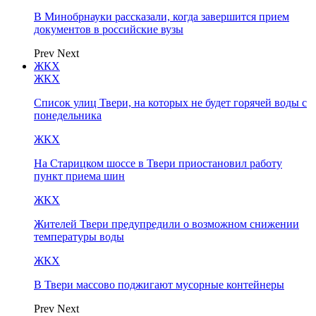
В Минобрнауки рассказали, когда завершится прием
документов в российские вузы
Prev
Next
ЖКХ
ЖКХ
Список улиц Твери, на которых не будет горячей воды с
понедельника
ЖКХ
На Старицком шоссе в Твери приостановил работу
пункт приема шин
ЖКХ
Жителей Твери предупредили о возможном снижении
температуры воды
ЖКХ
В Твери массово поджигают мусорные контейнеры
Prev
Next