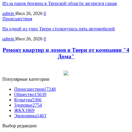
Из-за паров бензина в Тверской области загорелся гараж
admin
Июл 26, 2026
0
Происшествия
На одной из улиц Твери столкнулись пять автомобилей
admin
Июл 26, 2026
0
Ремонт квартир и домов в Твери от компании "4
Дома"
Популярные категории
Происшествия
17248
Общество
15639
Культура
5366
Здоровье
2754
ЖКХ
1869
Экономика
1463
Выбор редакции: