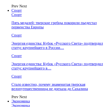
Prev
Next
Спорт
Спорт
Пять медалей: тверские гребцы покорили пьедестал
первенства Европы
Спорт
Энергия единства: Кубок «Русского Света» подтвердил
статус крупнейшего в России…
Спорт
Энергия единства: Кубок «Русского Света» подтвердил
статус крупнейшего в…
Спорт
Стало известно, почему знаменитая тверская
велопутешественница не доехала до Сахалина
Prev
Next
Экономика
Экономика