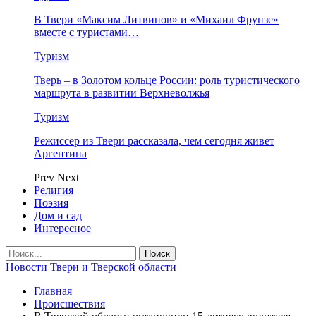
В Твери «Максим Литвинов» и «Михаил Фрунзе»
вместе с туристами…
Туризм
Тверь – в Золотом кольце России: роль туристического
маршрута в развитии Верхневолжья
Туризм
Режиссер из Твери рассказала, чем сегодня живет
Аргентина
Prev
Next
Религия
Поэзия
Дом и сад
Интересное
Новости Твери и Тверской области
Главная
Происшествия