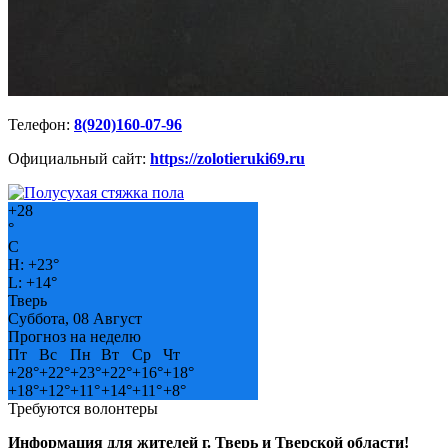
Телефон:
8(920)160-07-96
Официальный сайт:
https://zolotieruki69.ru
+
28
°
C
H:
+
23°
L:
+
14°
Тверь
Суббота, 08 Август
Прогноз на неделю
Пт
Вс
Пн
Вт
Ср
Чт
+
28°
+
22°
+
23°
+
22°
+
16°
+
18°
+
18°
+
12°
+
11°
+
14°
+
11°
+
8°
Требуются волонтеры
Информация для жителей г. Тверь и Тверской области!