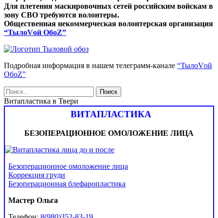
Для плетения маскировочных сетей российским войскам в
зону СВО требуются волонтеры.
Общественная некоммерческая волонтерская организация
“ТылоVой ОбоZ”
Подробная информация в нашем телеграмм-канале
“ТылоVой
ОбоZ”
Витапластика в Твери
ВИТАПЛАСТИКА
БЕЗОПЕРАЦИОННОЕ ОМОЛОЖЕНИЕ ЛИЦА
Безоперационное омоложение лица
Коррекция груди
Безоперационная блефаропластика
Мастер Ольга
Телефон:
8(980)352-83-19