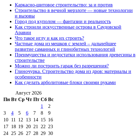
Каркасно-щитовое строительство: за и против
Строительство в вечной мерзлоте — новые технологии
и вызовы
Город под куполом — фантазии и реальность
Как строили искусственные острова в Саудовской
Аравии
Что такое иглу и как их строить?
Частные дома из мешков с землей – дальнейшее
развитие саманных и глинобитных технологий
Преимущества и недостатки использования древесины в
строительстве
Можно ли построить гараж без разрешения?
Глиночурка. Строительство дома из дров: материалы и
особенности
Как сделать арболитовые блоки своими руками
Август 2026
Пн
Вт
Ср
Чт
Пт
Сб
Вс
1
2
3
4
5
6
7
8
9
10
11
12
13
14
15
16
17
18
19
20
21
22
23
24
25
26
27
28
29
30