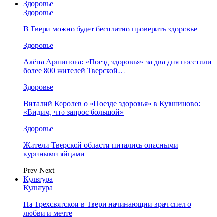
Здоровье
Здоровье
В Твери можно будет бесплатно проверить здоровье
Здоровье
Алёна Аршинова: «Поезд здоровья» за два дня посетили
более 800 жителей Тверской…
Здоровье
Виталий Королев о «Поезде здоровья» в Кувшиново:
«Видим, что запрос большой»
Здоровье
Жители Тверской области питались опасными
куриными яйцами
Prev
Next
Культура
Культура
На Трехсвятской в Твери начинающий врач спел о
любви и мечте