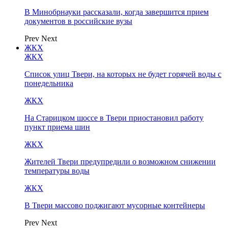
В Минобрнауки рассказали, когда завершится прием
документов в российские вузы
Prev
Next
ЖКХ
ЖКХ
Список улиц Твери, на которых не будет горячей воды с
понедельника
ЖКХ
На Старицком шоссе в Твери приостановил работу
пункт приема шин
ЖКХ
Жителей Твери предупредили о возможном снижении
температуры воды
ЖКХ
В Твери массово поджигают мусорные контейнеры
Prev
Next