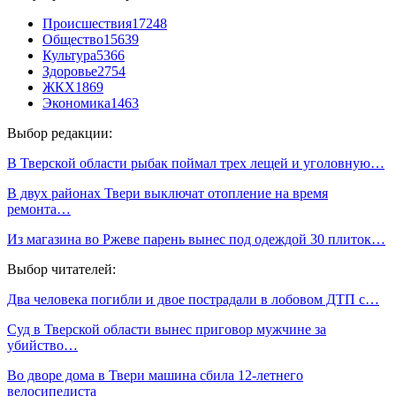
Происшествия
17248
Общество
15639
Культура
5366
Здоровье
2754
ЖКХ
1869
Экономика
1463
Выбор редакции:
В Тверской области рыбак поймал трех лещей и уголовную…
В двух районах Твери выключат отопление на время
ремонта…
Из магазина во Ржеве парень вынес под одеждой 30 плиток…
Выбор читателей:
Два человека погибли и двое пострадали в лобовом ДТП с…
Суд в Тверской области вынес приговор мужчине за
убийство…
Во дворе дома в Твери машина сбила 12-летнего
велосипедиста