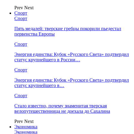
Prev
Next
Спорт
Спорт
Пять медалей: тверские гребцы покорили пьедестал
первенства Европы
Спорт
Энергия единства: Кубок «Русского Света» подтвердил
статус крупнейшего в России…
Спорт
Энергия единства: Кубок «Русского Света» подтвердил
статус крупнейшего в…
Спорт
Стало известно, почему знаменитая тверская
велопутешественница не доехала до Сахалина
Prev
Next
Экономика
Экономика