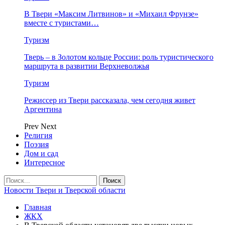
В Твери «Максим Литвинов» и «Михаил Фрунзе»
вместе с туристами…
Туризм
Тверь – в Золотом кольце России: роль туристического
маршрута в развитии Верхневолжья
Туризм
Режиссер из Твери рассказала, чем сегодня живет
Аргентина
Prev
Next
Религия
Поэзия
Дом и сад
Интересное
Новости Твери и Тверской области
Главная
ЖКХ