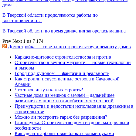
дома…
В Тверской области продолжаются работы по
восстановлению…
В Тверской области во время движения загорелась машина
Prev
Next
1 из 7 174
Домостройка — советы по строительству и ремонту домов
Каркасно-щитовое строительство: за и против
Строительство в вечной мерзлоте — новые технологии
и вызовы
Город под куполом — фантазии и реальность
Как строили искусственные острова в Саудовской
Аравии
Что такое иглу и как их строить?
Частные дома из мешков с землей – дальнейшее
развитие саманных и глинобитных технологий
Преимущества и недостатки использования древесины в
строительстве
Можно ли построить гараж без разрешения?
Глиночурка. Строительство дома из дров: материалы и
особенности
Как сделать арболитовые блоки своими руками