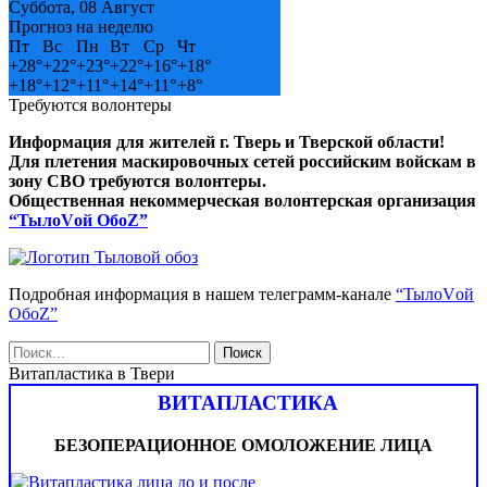
Суббота, 08 Август
Прогноз на неделю
Пт
Вс
Пн
Вт
Ср
Чт
+
28°
+
22°
+
23°
+
22°
+
16°
+
18°
+
18°
+
12°
+
11°
+
14°
+
11°
+
8°
Требуются волонтеры
Информация для жителей г. Тверь и Тверской области!
Для плетения маскировочных сетей российским войскам в
зону СВО требуются волонтеры.
Общественная некоммерческая волонтерская организация
“ТылоVой ОбоZ”
Подробная информация в нашем телеграмм-канале
“ТылоVой
ОбоZ”
Витапластика в Твери
ВИТАПЛАСТИКА
БЕЗОПЕРАЦИОННОЕ ОМОЛОЖЕНИЕ ЛИЦА