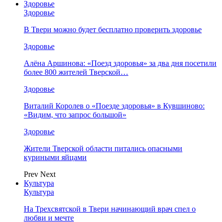
Здоровье
Здоровье
В Твери можно будет бесплатно проверить здоровье
Здоровье
Алёна Аршинова: «Поезд здоровья» за два дня посетили
более 800 жителей Тверской…
Здоровье
Виталий Королев о «Поезде здоровья» в Кувшиново:
«Видим, что запрос большой»
Здоровье
Жители Тверской области питались опасными
куриными яйцами
Prev
Next
Культура
Культура
На Трехсвятской в Твери начинающий врач спел о
любви и мечте