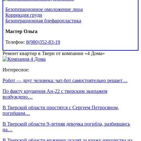
Безоперационное омоложение лица
Коррекция груди
Безоперационная блефаропластика
Мастер Ольга
Телефон:
8(980)352-83-19
Ремонт квартир в Твери от компании «4 Дома»
Интересное:
Робот — друг человека: чат-бот самостоятельно решает…
По факту крушения Ан-22 с тверским экипажем
возбуждено…
В Тверской области простятся с Сергеем Петросяном,
погибшим…
В Тверской области 9-летняя девочка погибла, разбившись
на…
В Тверской области мужчину осудят за кражу имущества из