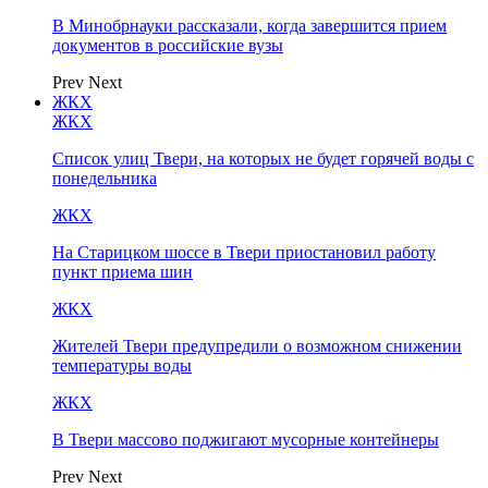
В Минобрнауки рассказали, когда завершится прием
документов в российские вузы
Prev
Next
ЖКХ
ЖКХ
Список улиц Твери, на которых не будет горячей воды с
понедельника
ЖКХ
На Старицком шоссе в Твери приостановил работу
пункт приема шин
ЖКХ
Жителей Твери предупредили о возможном снижении
температуры воды
ЖКХ
В Твери массово поджигают мусорные контейнеры
Prev
Next